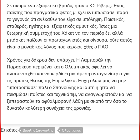
Σε ακόμα ένα εξαιρετικό βράδυ, ήταν ο ΚΣ Ρίβερς. Ένας
παίκτης που πραγματικά φέτος μ’ έχει εντυπωσιάσει παρά
το γεγονός ότι ανέκαθεν τον είχα σε υπόληψη. Ποιοτικός,
σταθερός, ηγέτης και εξαιρετικός αμυντικός. Ίσως μια
θεωρητική συμμετοχή του Χάκετ να τον περιόριζε, αλλά
μπάσκετ παίζουν οι πρωταγωνιστές και σίγουρα, ούτε αυτός
είναι ο μοναδικός λόγος που κερδισε χθες ο ΠΑΟ.
Χρόνος για δάκρυα δεν υπάρχει. Η Λαμποράλ την
Παρασκευή περιμένει και ο Ολυμπιακός οφείλει να
ανασυνταχθεί και να κερδίσει μια άμεση ανταγωνίστρια για
τις πρώτες θέσεις της Ευρωλίγκα. Ευχή όλων μας να μην
“υποτροπίασε” πάλι ο Σπανούλης και αυτή η ήττα να
πεισμώσει παίκτες και τεχνικό τιμ, να αναγνωριστούν και να
ξεπεραστούν τα οφθαλμοφανή λάθη με σκοπό την όσο το
δυνατόν καλύτερη συνέχεια της χρονιάς.
Ετικέτες
Βασίλης Σπανούλης
Ολυμπιακός