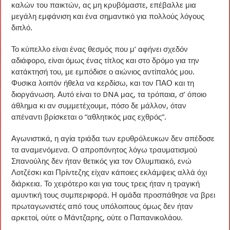
καλών του παικτών, ας μη κρυβόμαστε, επέβαλλε μια
μεγάλη εμφάνιση και ένα σημαντικό για πολλούς λόγους
διπλό.
Το κύπελλο είναι ένας θεσμός που μ’ αφήνει σχεδόν
αδιάφορο, είναι όμως ένας τίτλος και στο δρόμο για την
κατάκτησή του, με εμπόδισε ο αιώνιος αντίπαλός μου.
Φυσικα λοιπόν ήθελα να κερδίσω, και τον ΠΑΟ και τη
διοργάνωση. Αυτό είναι το DNA μας, τα τρόπαια, σ’ όποιο
άθλημα κι αν συμμετέχουμε, πόσο δε μάλλον, όταν
απέναντι βρίσκεται ο “αθλητικός μας εχθρός”.
Αγωνιστικά, η αγία τριάδα των ερυθρόλευκων δεν απέδοσε
τα αναμενόμενα. Ο απροπόνητος λόγω τραυματισμού
Σπανούλης δεν ήταν θετικός για τον Ολυμπιακό, ενώ
Λοτζέσκι και Πρίντεζης είχαν κάποιες εκλάμψεις αλλά όχι
διάρκεια. Το χειρότερο και για τους τρεις ήταν η τραγική
αμυντική τους συμπεριφορά. Η ομάδα προσπάθησε να βρει
πρωταγωνιστές από τους υπόλοιπους όμως δεν ήταν
αρκετοί, ούτε ο Μάντζαρης, ούτε ο Παπανικολάου.