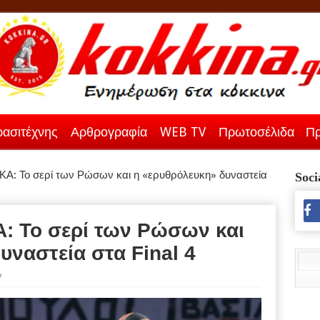
ασιτέχνης
Αρθρογραφία
WEB TV
Πρωτοσέλιδα
Πρ
Α: Το σερί των Ρώσων και η «ερυθρόλευκη» δυναστεία
Soci
: Το σερί των Ρώσων και
υναστεία στα Final 4
7