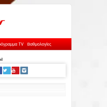
όγραμμα TV
Βαθμολογίες
al