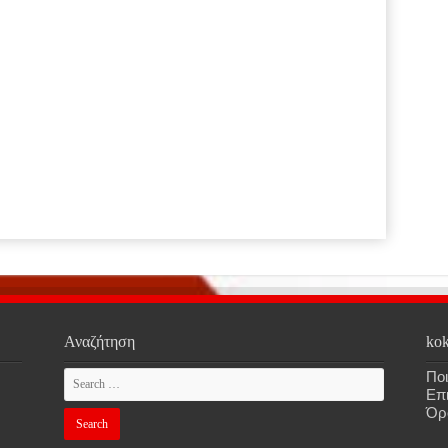
Αναζήτηση
kok
Ποι
Επ
Όρ