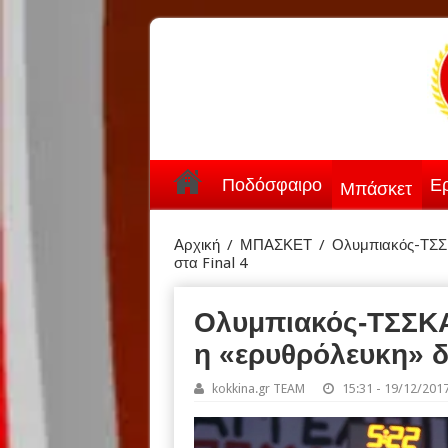
Ποδόσφαιρο
Ερ
Μπάσκετ
Αρχική
/
ΜΠΑΣΚΕΤ
/
Ολυμπιακός-ΤΣΣΚ
στα Final 4
Ολυμπιακός-ΤΣΣΚΑ
η «ερυθρόλευκη» δ
kokkina.gr TEAM
15:31 - 19/12/201