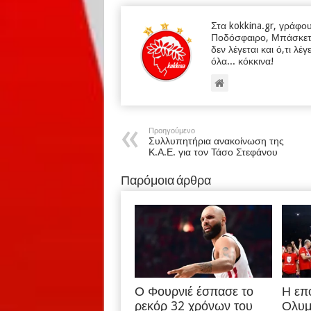
Στα kokkina.gr, γράφο
Ποδόσφαιρο, Μπάσκετ κα
δεν λέγεται και ό,τι λέγ
όλα... κόκκινα!
Προηγούμενο
Συλλυπητήρια ανακοίνωση της
Κ.Α.Ε. για τον Τάσο Στεφάνου
Παρόμοια άρθρα
Ο Φουρνιέ έσπασε το
Η επ
ρεκόρ 32 χρόνων του
Ολυμ