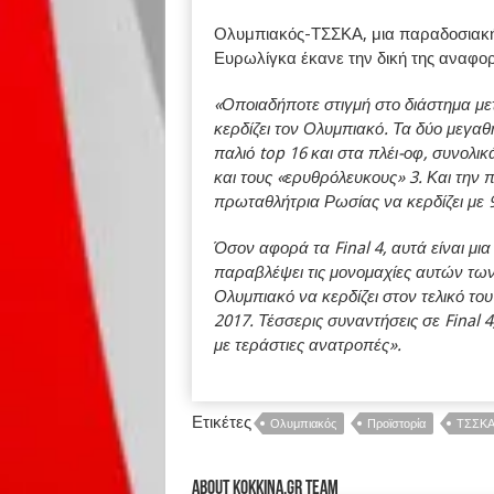
Ολυμπιακός-ΤΣΣΚΑ, μια παραδοσιακή
Ευρωλίγκα έκανε την δική της αναφορ
«Οποιαδήποτε στιγμή στο διάστημα μ
κερδίζει τον Ολυμπιακό. Τα δύο μεγαθ
παλιό top 16 και στα πλέι-οφ, συνολικ
και τους «ερυθρόλευκους» 3. Και την 
πρωταθλήτρια Ρωσίας να κερδίζει με 
Όσον αφορά τα Final 4, αυτά είναι μια
παραβλέψει τις μονομαχίες αυτών των
Ολυμπιακό να κερδίζει στον τελικό του
2017. Τέσσερις συναντήσεις σε Final 4
με τεράστιες ανατροπές».
Ετικέτες
Ολυμπιακός
Προϊστορία
ΤΣΣΚ
About kokkina.gr TEAM