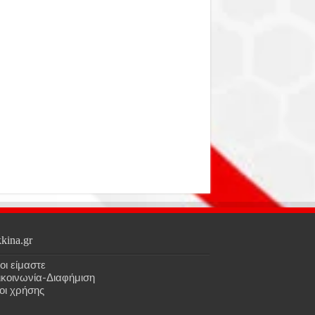
kina.gr
οι είμαστε
ικοινωνία-Διαφήμιση
οι χρήσης