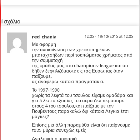
1 σχόλιο
red_chania
12:05 - 19/10/2015 at 12:05
Με αφορμή
την ανακοίνωση των χρεοκοπημένων-
μπαταχτσήδων περί τσεπώματος χρήματος από
την συμμετοχή
της ομάδας μας στο champions-league και ότι
δήθεν ξεφτιλιζόμαστε εις τας Ευρωπας όταν
παίζουμε,
ας αναφέρω κάποια πραγματάκια.
Το 1997-1998
χωρίς τα λεφτά του τσουλου είχαμε ομαδάρα και
για 5 λεπτά εξαιτίας του αέρα δεν περάσαμε
στους 4 του τσουλου,και παίζαμε με την
Γιουβέντους παρακαλώ όχι κάποια Λεγκια έτσι
μάγκες?
Επίσης μια άλλη παραμύθα είναι ότι παίρνουμε
τα25 μύρια συνεχώς εμείς
Αναλυτικά η μοιρασιά