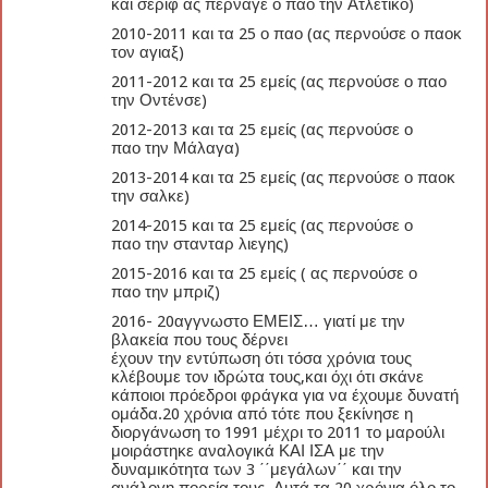
και σεριφ ας πέρναγε ο παο την Ατλέτικο)
2010-2011 και τα 25 ο παο (ας περνούσε ο παοκ
τον αγιαξ)
2011-2012 και τα 25 εμείς (ας περνούσε ο παο
την Οντένσε)
2012-2013 και τα 25 εμείς (ας περνούσε ο
παο την Μάλαγα)
2013-2014 και τα 25 εμείς (ας περνούσε ο παοκ
την σαλκε)
2014-2015 και τα 25 εμείς (ας περνούσε ο
παο την στανταρ λιεγης)
2015-2016 και τα 25 εμείς ( ας περνούσε ο
παο την μπριζ)
2016- 20αγγνωστο ΕΜΕΙΣ… γιατί με την
βλακεία που τους δέρνει
έχουν την εντύπωση ότι τόσα χρόνια τους
κλέβουμε τον ιδρώτα τους,και όχι ότι σκάνε
κάποιοι πρόεδροι φράγκα για να έχουμε δυνατή
ομάδα.20 χρόνια από τότε που ξεκίνησε η
διοργάνωση το 1991 μέχρι το 2011 το μαρούλι
μοιράστηκε αναλογικά ΚΑΙ ΙΣΑ με την
δυναμικότητα των 3 ΄΄μεγάλων΄΄ και την