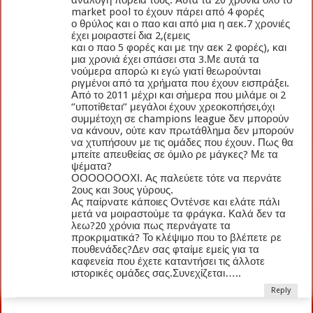
ανάλογη πορεία τους. Αυτά τα 20 χρόνια όλο το
market pool το έχουν πάρει από 4 φορές
ο θρύλος και ο παο και από μια η αεκ.7 χρονιές
έχει μοιραστεί δια 2,(εμεις
και ο παο 5 φορές και με την αεκ 2 φορές), και
μια χρονιά έχει σπάσει στα 3.Με αυτά τα
νούμερα απορώ κι εγώ γιατί θεωρούνται
ριγμένοι από τα χρήματα που έχουν εισπράξει.
Από το 2011 μέχρι και σήμερα που μιλάμε οι 2
‘’υποτίθεται’’ μεγάλοι έχουν χρεοκοπήσει,όχι
συμμέτοχη σε champions league δεν μπορούν
να κάνουν, ούτε καν πρωτάθλημα δεν μπορούν
να χτυπήσουν με τις ομάδες που έχουν. Πως θα
μπείτε απευθείας σε όμιλο ρε μάγκες? Με τα
ψέματα?
ΟΟΟΟΟΟΟΧΙ. Ας παλεύετε τότε να περνάτε
2ους και 3ους γύρους.
Ας παίρνατε κάποιες Οντένσε και ελάτε πάλι
μετά να μοιραστούμε τα φράγκα. Καλά δεν τα
λεω?20 χρόνια πως περνάγατε τα
προκριματικά? Το κλέψιμο που το βλέπετε ρε
πουθενάδες?Δεν σας φταίμε εμείς για τα
καφενεία που έχετε καταντήσει τις άλλοτε
ιστορικές ομάδες σας.Συνεχίζεται…..
Reply