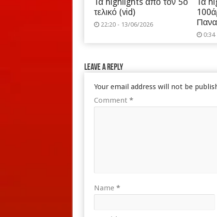
Τα highlights από τον 5ο
Τα hi
τελικό (vid)
100ά
Πανα
22:20 - 13/06/2026
0:34
Leave a Reply
Your email address will not be publis
Comment
*
Name
*