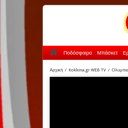
Ποδόσφαιρο
Μπάσκετ
Ερ
Αρχική
/
Kokkina.gr WEB TV
/
Ολυμπια