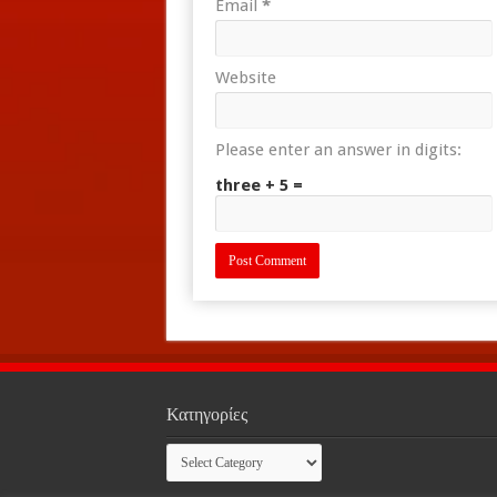
Email
*
Website
Please enter an answer in digits:
three + 5 =
Κατηγορίες
Κατηγορίες