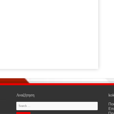
Αναζήτηση
kok
Ποι
Επ
Όρ