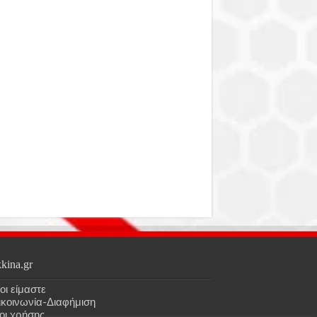
kina.gr
οι είμαστε
ικοινωνία-Διαφήμιση
οι χρήσης