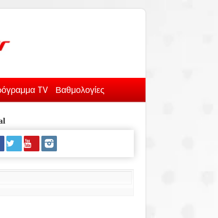
όγραμμα TV
Βαθμολογίες
al