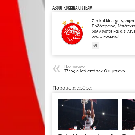
About kokkina.gr TEAM
Στα kokkina.gr, γράφο
Ποδόσφαιρο, Μπάσκετ κα
δεν λέγεται και ό,τι λέγ
όλα... κόκκινα!
Προηγούμενο
Τέλος ο Ισά από τον Ολυμπιακό
Παρόμοια άρθρα