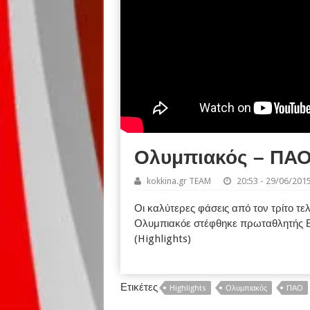
Ολυμπιακός – ΠΑΟ 
kokkina.gr TEAM
20:53 - 29/06/201
Οι καλύτερες φάσεις από τον τρίτο τε
Ολυμπιακόε στέφθηκε πρωταθλητής Ελ
(Highlights)
Ετικέτες
Highlights
Ολυμπιακός
ΠΑΟ