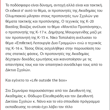
Το ποδόσφαιρο είναι δύναμη, αντοχή αλλά είναι και τακτική.
Οι ειδικοί σ’ αυτό το θέμα, οι προπονητές της Ακαδημίας του
Ολυμπιακού μίλησαν στους προπονητές των Σχολών για
θέματα τακτικής και προπόνησης. Ο τεχνικός της Κ-20
Βασίλης Βούζας ανέλυσε το θέμα «Μοντέλο Προπόνησης»,
ο προπονητής της Κ-17 κ. Δημήτρης Μαυρογενίδης μαζί με
τον προπονητή της Κ-15 κ. Νίκο Τοπολιάτη ανέλυσαν το
θέμα «Επιθετική Λειτουργία Δυο Γραμμών» ενώ ο τεχνικός
της Κ-16 κ. Τάσος Θέος ασχολήθηκε στην παρουσίαση του
στις στατικές φάσεις. Οι προπονητές της Ακαδημίας
δέχτηκαν δεκάδες ερωτήσεις και ικανοποίησαν με τις
απαντήσεις τους και τον απαιτητικό συνάδελφο τους από το
Δίκτυο Σχολών.
Και εγένετο το «Life outside the box»
Στο Σεμινάριο παρουσιάστηκε από τον Διευθυντή της
Ακαδημίας κ. Θόδωρο Ελευθεριάδη και τον Διευθυντή
Δικτύου Σχολών κ. Νάνο και το νέο σπουδαίο πρόγραμμα
εκπαίδευσης το οποίο έχει λάβει τον τίτλο