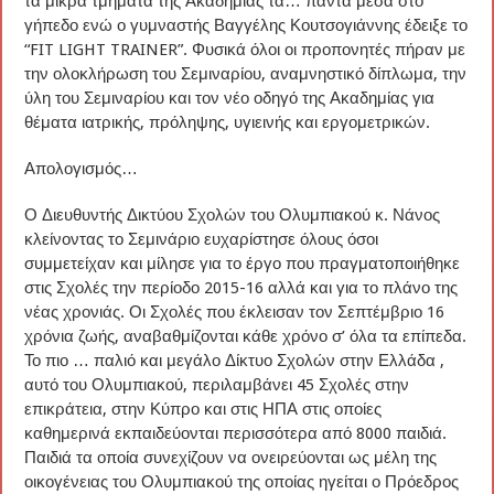
τα μικρά τμήματα της Ακαδημίας τα… πάντα μέσα στο
γήπεδο ενώ ο γυμναστής Βαγγέλης Κουτσογιάννης έδειξε το
“FIT LIGHT TRAINER”. Φυσικά όλοι οι προπονητές πήραν με
την ολοκλήρωση του Σεμιναρίου, αναμνηστικό δίπλωμα, την
ύλη του Σεμιναρίου και τον νέο οδηγό της Ακαδημίας για
θέματα ιατρικής, πρόληψης, υγιεινής και εργομετρικών.
Απολογισμός…
Ο Διευθυντής Δικτύου Σχολών του Ολυμπιακού κ. Νάνος
κλείνοντας το Σεμινάριο ευχαρίστησε όλους όσοι
συμμετείχαν και μίλησε για το έργο που πραγματοποιήθηκε
στις Σχολές την περίοδο 2015-16 αλλά και για το πλάνο της
νέας χρονιάς. Οι Σχολές που έκλεισαν τον Σεπτέμβριο 16
χρόνια ζωής, αναβαθμίζονται κάθε χρόνο σ’ όλα τα επίπεδα.
Το πιο … παλιό και μεγάλο Δίκτυο Σχολών στην Ελλάδα ,
αυτό του Ολυμπιακού, περιλαμβάνει 45 Σχολές στην
επικράτεια, στην Κύπρο και στις ΗΠΑ στις οποίες
καθημερινά εκπαιδεύονται περισσότερα από 8000 παιδιά.
Παιδιά τα οποία συνεχίζουν να ονειρεύονται ως μέλη της
οικογένειας του Ολυμπιακού της οποίας ηγείται ο Πρόεδρος