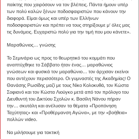
παίκτης που χαιρόσουν να τον βλέπεις. Πάντα ήμουν υπέρ
των πολύ καλών ξένων ποδοσφαιριστών που κάνουν την
διαφορά. Είμαι όμως και υπέρ των Ελλήνων
ποδοσφαιριστών και πρέπει να τους στηρίξουμε μ’ όλες μας
τις δυνάμεις. Ευχαριστώ πολύ για την τιμή που μου κάνετε».
Μαραθώνιος… γνώσης
Το Σεμινάριο ως προς το θεωρητικό του κομμάτι που
αναπτύχθηκε το Σάββατο ήταν ένας… μαραθώνιος
γνώσεων και φυσικά τον μαραθώνιο… τον άρχισαν εκείνοι
που αντέχουν περισσότερο. Οι γυμναστές της Ακαδημίας! Ο
Θανάσης Ρωσίδης μαζί με τους Νίκο Κολοκυθά, τον Κώστα
Σοφιανό και τον Κώστα Λιούγκο μετά από τον πρόλογο του
Διευθυντή του Δικτύου Σχολών κ. Βασίλη Νάνου πήραν
την… σκυτάλη και ανέλυσαν τα θέματα «Προπόνηση
Ταχύτητας» και «Προθέρμανση Αγώνα», με την «βοήθεια»
πολλών video.
Να μιλήσουμε για τακτική