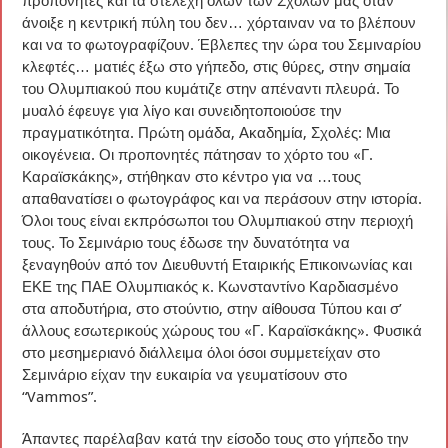
προπονητές και τα στελέχη όλων των Σχολών μας όταν
άνοιξε η κεντρική πύλη του δεν… χόρταιναν να το βλέπουν
και να το φωτογραφίζουν. Έβλεπες την ώρα του Σεμιναρίου
κλεφτές… ματιές έξω στο γήπεδο, στις θύρες, στην σημαία
του Ολυμπιακού που κυμάτιζε στην απέναντι πλευρά. Το
μυαλό έφευγε για λίγο και συνειδητοποιούσε την
πραγματικότητα. Πρώτη ομάδα, Ακαδημία, Σχολές: Μια
οικογένεια. Οι προπονητές πάτησαν το χόρτο του «Γ.
Καραϊσκάκης», στήθηκαν στο κέντρο για να …τους
απαθανατίσει ο φωτογράφος και να περάσουν στην ιστορία.
Όλοι τους είναι εκπρόσωποι του Ολυμπιακού στην περιοχή
τους. Το Σεμινάριο τους έδωσε την δυνατότητα να
ξεναγηθούν από τον Διευθυντή Εταιρικής Επικοινωνίας και
ΕΚΕ της ΠΑΕ Ολυμπιακός κ. Κωνσταντίνο Καρδιασμένο
στα αποδυτήρια, στο στούντιο, στην αίθουσα Τύπου και σ’
άλλους εσωτερικούς χώρους του «Γ. Καραϊσκάκης». Φυσικά
στο μεσημεριανό διάλλειμα όλοι όσοι συμμετείχαν στο
Σεμινάριο είχαν την ευκαιρία να γευματίσουν στο
“Vammos”.
Άπαντες παρέλαβαν κατά την είσοδο τους στο γήπεδο την