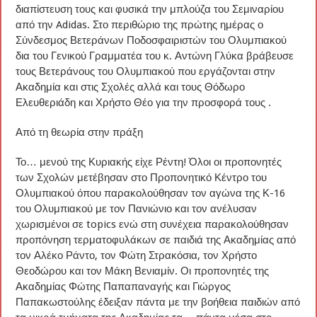
διαπίστευση τους και φυσικά την μπλούζα του Σεμιναρίου
από την Adidas. Στο περιθώριο της πρώτης ημέρας ο
Σύνδεσμος Βετεράνων Ποδοσφαιριστών του Ολυμπιακού
δια του Γενικού Γραμματέα του κ. Αντώνη Γλύκα βράβευσε
τους Βετεράνους του Ολυμπιακού που εργάζονται στην
Ακαδημία και στις Σχολές αλλά και τους Θόδωρο
Ελευθεριάδη και Χρήστο Θέο για την προσφορά τους .
Από τη θεωρία στην πράξη
Το… μενού της Κυριακής είχε Ρέντη! Όλοι οι προπονητές
των Σχολών μετέβησαν στο Προπονητικό Κέντρο του
Ολυμπιακού όπου παρακολούθησαν τον αγώνα της Κ-16
του Ολυμπιακού με τον Πανιώνιο και τον ανέλυσαν
χωρισμένοι σε topics ενώ στη συνέχεια παρακολούθησαν
προπόνηση τερματοφυλάκων σε παιδιά της Ακαδημίας από
τον Αλέκο Ράντο, τον Φώτη Στρακόσια, τον Χρήστο
Θεοδώρου και τον Μάκη Βενιαμίν. Οι προπονητές της
Ακαδημίας Φώτης Παπαπαναγής και Γιώργος
Παπακωστούλης έδειξαν πάντα με την βοήθεια παιδιών από