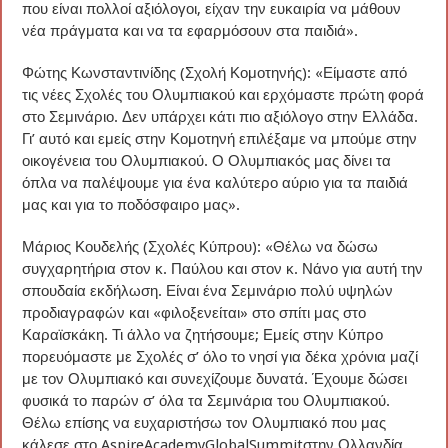
που είναι πολλοί αξιόλογοι, είχαν την ευκαιρία να μάθουν
νέα πράγματα και να τα εφαρμόσουν στα παιδιά».
Φώτης Κωνσταντινίδης (Σχολή Κομοτηνής): «Είμαστε από
τις νέες Σχολές του Ολυμπιακού και ερχόμαστε πρώτη φορά
στο Σεμινάριο. Δεν υπάρχει κάτι πιο αξιόλογο στην Ελλάδα.
Γι’ αυτό και εμείς στην Κομοτηνή επιλέξαμε να μπούμε στην
οικογένεια του Ολυμπιακού. Ο Ολυμπιακός μας δίνει τα
όπλα να παλέψουμε για ένα καλύτερο αύριο για τα παιδιά
μας και για το ποδόσφαιρο μας».
Μάριος Κουδελής (Σχολές Κύπρου): «Θέλω να δώσω
συγχαρητήρια στον κ. Παύλου και στον κ. Νάνο για αυτή την
σπουδαία εκδήλωση. Είναι ένα Σεμινάριο πολύ υψηλών
προδιαγραφών και «φιλοξενείται» στο σπίτι μας στο
Καραϊσκάκη. Τι άλλο να ζητήσουμε; Εμείς στην Κύπρο
πορευόμαστε με Σχολές σ’ όλο το νησί για δέκα χρόνια μαζί
με τον Ολυμπιακό και συνεχίζουμε δυνατά. Έχουμε δώσει
φυσικά το παρών σ’ όλα τα Σεμινάρια του Ολυμπιακού.
Θέλω επίσης να ευχαριστήσω τον Ολυμπιακό που μας
κάλεσε στο AspireAcademyGlobalSummitστην Ολλανδία.