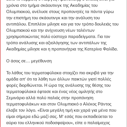
χρόνια στο τμήμα σκάουτινγκ της Ακαδημίας του
Ολυμπιακού, ανέλυσε στους προπονητές τα πάντα γύρω
την επιστήμη του σκάουτινγκ και την ανάλυση του
αντιπάλου. Επιπλέον μίλησε και για τον τρόπο δουλειάς του
Ολυμπιακού και την ανίχνευση νέων ταλέντων
χρησιμοποιώντας πολύ εύστοχα παραδείγματα. Για τον
τρόπο ανάλυσης και αξιολόγησης των αντιπάλων της
Ακαδημίας μίλησε και η προπονήτρια της Κατερίνα Φαλίδα.
Ο άσος σε… μεγέθυνση
Το λάθος του τερματοφύλακα στοιχίζει πιο ακριβά για την
ομάδα απ’ ότι τα λάθη των άλλων παικτών γιατί πολλές
φορές διορθώνεται. Η ώρα της ανάλυσης της θέσης του
τερματοφύλακα έφτασε και ένας νέος ομιλητής στο
Σεμινάριο αλλά πολύ παλιός στην προπόνηση
τερματοφυλάκων και στον Ολυμπιακό ο Αλέκος Ράντος
έλαβε τον λόγο. «Είναι μεγάλη τιμή και χαρά για μένα που
είμαι σήμερα εδώ μαζί σας. Μ’ εσάς που εκπαιδεύεται το
αύριο του ελληνικού ποδοσφαίρου», είπε ο παλαίμαχος