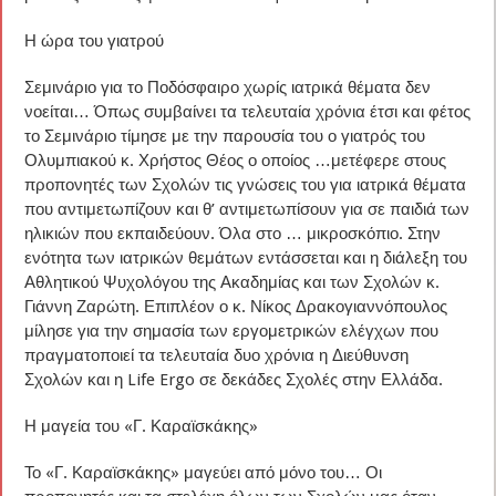
Η ώρα του γιατρού
Σεμινάριο για το Ποδόσφαιρο χωρίς ιατρικά θέματα δεν
νοείται… Όπως συμβαίνει τα τελευταία χρόνια έτσι και φέτος
το Σεμινάριο τίμησε με την παρουσία του ο γιατρός του
Ολυμπιακού κ. Χρήστος Θέος ο οποίος …μετέφερε στους
προπονητές των Σχολών τις γνώσεις του για ιατρικά θέματα
που αντιμετωπίζουν και θ’ αντιμετωπίσουν για σε παιδιά των
ηλικιών που εκπαιδεύουν. Όλα στο … μικροσκόπιο. Στην
ενότητα των ιατρικών θεμάτων εντάσσεται και η διάλεξη του
Αθλητικού Ψυχολόγου της Ακαδημίας και των Σχολών κ.
Γιάννη Ζαρώτη. Επιπλέον ο κ. Νίκος Δρακογιαννόπουλος
μίλησε για την σημασία των εργομετρικών ελέγχων που
πραγματοποιεί τα τελευταία δυο χρόνια η Διεύθυνση
Σχολών και η Life Ergo σε δεκάδες Σχολές στην Ελλάδα.
Η μαγεία του «Γ. Καραϊσκάκης»
Το «Γ. Καραϊσκάκης» μαγεύει από μόνο του… Οι