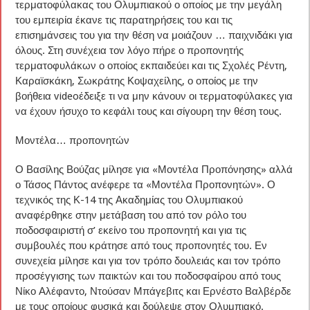
τερματοφύλακας του Ολυμπιακού ο οποίος με την μεγάλη
του εμπειρία έκανε τις παρατηρήσεις του και τις
επισημάνσεις του για την θέση να μοιάζουν … παιχνιδάκι για
όλους. Στη συνέχεια τον λόγο πήρε ο προπονητής
τερματοφυλάκων ο οποίος εκπαιδεύει και τις Σχολές Ρέντη,
Καραϊσκάκη, Σωκράτης Κοψαχείλης, ο οποίος με την
βοήθεια videoέδειξε τι να μην κάνουν οι τερματοφύλακες για
να έχουν ήσυχο το κεφάλι τους και σίγουρη την θέση τους.
Μοντέλα… προπονητών
Ο Βασίλης Βούζας μίλησε για «Μοντέλα Προπόνησης» αλλά
ο Τάσος Πάντος ανέφερε τα «Μοντέλα Προπονητών». Ο
τεχνικός της Κ-14 της Ακαδημίας του Ολυμπιακού
αναφέρθηκε στην μετάβαση του από τον ρόλο του
ποδοσφαιριστή σ’ εκείνο του προπονητή και για τις
συμβουλές που κράτησε από τους προπονητές του. Εν
συνεχεία μίλησε και για τον τρόπο δουλειάς και τον τρόπο
προσέγγισης των παικτών και του ποδοσφαίρου από τους
Νίκο Αλέφαντο, Ντούσαν Μπάγεβιτς και Ερνέστο Βαλβέρδε
με τους οποίους φυσικά και δούλεψε στον Ολυμπιακό.