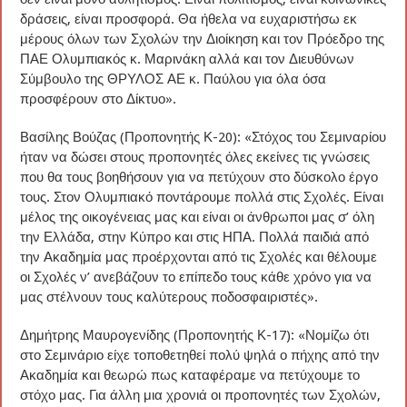
δράσεις, είναι προσφορά. Θα ήθελα να ευχαριστήσω εκ
μέρους όλων των Σχολών την Διοίκηση και τον Πρόεδρο της
ΠΑΕ Ολυμπιακός κ. Μαρινάκη αλλά και τον Διευθύνων
Σύμβουλο της ΘΡΥΛΟΣ ΑΕ κ. Παύλου για όλα όσα
προσφέρουν στο Δίκτυο».
Βασίλης Βούζας (Προπονητής Κ-20): «Στόχος του Σεμιναρίου
ήταν να δώσει στους προπονητές όλες εκείνες τις γνώσεις
που θα τους βοηθήσουν για να πετύχουν στο δύσκολο έργο
τους. Στον Ολυμπιακό ποντάρουμε πολλά στις Σχολές. Είναι
μέλος της οικογένειας μας και είναι οι άνθρωποι μας σ’ όλη
την Ελλάδα, στην Κύπρο και στις ΗΠΑ. Πολλά παιδιά από
την Ακαδημία μας προέρχονται από τις Σχολές και θέλουμε
οι Σχολές ν’ ανεβάζουν το επίπεδο τους κάθε χρόνο για να
μας στέλνουν τους καλύτερους ποδοσφαιριστές».
Δημήτρης Μαυρογενίδης (Προπονητής Κ-17): «Νομίζω ότι
στο Σεμινάριο είχε τοποθετηθεί πολύ ψηλά ο πήχης από την
Ακαδημία και θεωρώ πως καταφέραμε να πετύχουμε το
στόχο μας. Για άλλη μια χρονιά οι προπονητές των Σχολών,