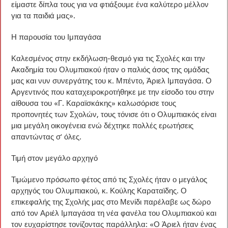
είμαστε δίπλα τους για να φτιάξουμε ένα καλύτερο μέλλον
για τα παιδιά μας».
Η παρουσία του Ιμπαγάσα
Καλεσμένος στην εκδήλωση-θεσμό για τις Σχολές και την
Ακαδημία του Ολυμπιακού ήταν ο παλιός άσος της ομάδας
μας και νυν συνεργάτης του κ. Μπέντο, Άριελ Ιμπαγάσα. Ο
Αργεντινός που καταχειροκροτήθηκε με την είσοδο του στην
αίθουσα του «Γ. Καραϊσκάκης» καλωσόρισε τους
προπονητές των Σχολών, τους τόνισε ότι ο Ολυμπιακός είναι
μια μεγάλη οικογένεια ενώ δέχτηκε πολλές ερωτήσεις
απαντώντας σ’ όλες.
Τιμή στον μεγάλο αρχηγό
Τιμώμενο πρόσωπο φέτος από τις Σχολές ήταν ο μεγάλος
αρχηγός του Ολυμπιακού, κ. Κούλης Καραταϊδης. Ο
επικεφαλής της Σχολής μας στο Μενίδι παρέλαβε ως δώρο
από τον Αριέλ Ιμπαγάσα τη νέα φανέλα του Ολυμπιακού και
τον ευχαρίστησε τονίζοντας παράλληλα: «Ο Άριελ ήταν ένας