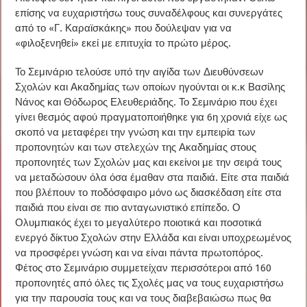
επίσης να ευχαριστήσω τους συναδέλφους και συνεργάτες
από το «Γ. Καραϊσκάκης» που δούλεψαν για να
«φιλοξενηθεί» εκεί με επιτυχία το πρώτο μέρος.
Το Σεμινάριο τελούσε υπό την αιγίδα των Διευθύνσεων
Σχολών και Ακαδημίας των οποίων ηγούνται οι κ.κ Βασίλης
Νάνος και Θόδωρος Ελευθεριάδης. Το Σεμινάριο που έχει
γίνει θεσμός αφού πραγματοποιήθηκε για 6η χρονιά είχε ως
σκοπό να μεταφέρει την γνώση και την εμπειρία των
προπονητών και των στελεχών της Ακαδημίας στους
προπονητές των Σχολών μας και εκείνοι με την σειρά τους
να μεταδώσουν όλα όσα έμαθαν στα παιδιά. Είτε στα παιδιά
που βλέπουν το ποδόσφαιρο μόνο ως διασκέδαση είτε στα
παιδιά που είναι σε πιο ανταγωνιστικό επίπεδο. Ο
Ολυμπιακός έχει το μεγαλύτερο ποιοτικά και ποσοτικά
ενεργό δίκτυο Σχολών στην Ελλάδα και είναι υποχρεωμένος
να προσφέρει γνώση και να είναι πάντα πρωτοπόρος.
Φέτος στο Σεμινάριο συμμετείχαν περισσότεροι από 160
προπονητές από όλες τις Σχολές μας να τους ευχαριστήσω
για την παρουσία τους και να τους διαβεβαιώσω πως θα