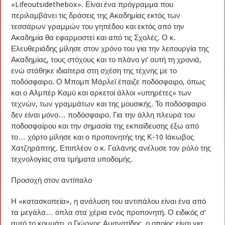
«Lifeoutsidethebox». Είναι ένα πρόγραμμα που
περιλαμβάνει τις δράσεις της Ακαδημίας εκτός των
τεσσάρων γραμμών του γηπέδου και εκτός από την
Ακαδημία θα εφαρμοστεί και από τις Σχολές. Ο κ.
Ελευθεριάδης μίλησε στον χρόνο του για την λειτουργία της
Ακαδημίας, τους στόχους και το πλάνο γι’ αυτή τη χρονιά,
ενώ στάθηκε ιδιαίτερα στη σχέση της τέχνης με το
ποδόσφαιρο. Ο Μπομπ Μάρλεϊ έπαιζε ποδόσφαιρο, όπως
και ο Αλμπέρ Καμύ και αρκετοί άλλοι «υπηρέτες» των
τεχνών, των γραμμάτων και της μουσικής. Το ποδόσφαιρο
δεν είναι μόνο… ποδόσφαιρο. Για την άλλη πλευρά του
ποδοσφαίρου και την σημασία της εκπαίδευσης έξω από
το… χόρτο μίλησε και ο προπονητής της Κ-10 Ιάκωβος
Χατζηράπτης. Επιπλέον ο κ. Γαλάνης ανέλυσε τον ρόλο της
τεχνολογίας στα τμήματα υποδομής.
Προσοχή στον αντίπαλο
Η «κατασκοπεία», η ανάλυση του αντιπάλου είναι ένα από
τα μεγάλα… όπλα στα χέρια ενός προπονητή. Ο ειδικός σ’
αυτό το κομμάτι, ο Γιώργος Αμανατίδης, ο οποίος είναι για