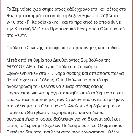
Το Σεμινάριο χωρίστηκε όπως κάθε χρόνο έτσι και φέτος στο
θεωρητικό κομμάτι το οποίο «φιλοξενήθηκε» το Σάββατο
8/10 στο «Γ. Καραϊσκάκης» και το πρακτικό το οποίο έγινε
την Κυριακή 9/10 στο Προπονητικό Κέντρο του Ολυμπιακού
στο Ρέντη.
Παύλου: «Συνεχής προσφορά σε προπονητές και παιδιά»
Μετά από επιθυμία του Διευθύνοντος Συμβούλου της
ΘΡΥΛΟΣ ΑΕ κ. Γιώργου Παύλου το Σεμινάριο
«φιλοξενήθηκε» στο «Γ. Καραϊσκάκης και απέσπασε πολλά
θετικά σχόλια απ’ όλους. Ο κ. Παύλου μετά από την
ολοκλήρωση του θέλησε να ευχαριστήσεις όσους
εργάστηκαν για να πραγματοποιηθεί αυτό το Σεμινάριο και
φυσικά τους προπονητές των Σχολών που ανταποκρίθηκαν
στο κάλεσμα του Ολυμπιακού. Αναλυτικά η δήλωση του κ.
Παύλου: «Θα ήθελα ν’ ευχαριστήσω και να δώσω
συγχαρητήρια σ’ όσους δούλεψαν για να διοργανωθεί και
φέτος το Σεμινάριο Σχολών Ποδοσφαίρου του Ολυμπιακού.
Πιστέψτε δεν ήταν και λίγοι αυτοί που εργάστηκαν. Θέλω