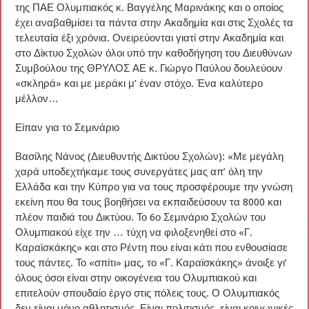
της ΠΑΕ Ολυμπιακός κ. Βαγγέλης Μαρινάκης και ο οποίος
έχει αναβαθμίσει τα πάντα στην Ακαδημία και στις Σχολές τα
τελευταία έξι χρόνια. Ονειρεύονται γιατί στην Ακαδημία και
στο Δίκτυο Σχολών όλοι υπό την καθοδήγηση του Διευθύνων
Συμβούλου της ΘΡΥΛΟΣ ΑΕ κ. Γιώργο Παύλου δουλεύουν
«σκληρά» και με μεράκι μ’ έναν στόχο. Ένα καλύτερο
μέλλον…
Είπαν για το Σεμινάριο
Βασίλης Νάνος (Διευθυντής Δικτύου Σχολών): «Με μεγάλη
χαρά υποδεχτήκαμε τους συνεργάτες μας απ’ όλη την
Ελλάδα και την Κύπρο για να τους προσφέρουμε την γνώση
εκείνη που θα τους βοηθήσει να εκπαιδεύσουν τα 8000 και
πλέον παιδιά του Δικτύου. Το 6ο Σεμινάριο Σχολών του
Ολυμπιακού είχε την … τύχη να φιλοξενηθεί στο «Γ.
Καραϊσκάκης» και στο Ρέντη που είναι κάτι που ενθουσίασε
τους πάντες. Το «σπίτι» μας, το «Γ. Καραϊσκάκης» άνοιξε γι’
όλους όσοι είναι στην οικογένεια του Ολυμπιακού και
επιτελούν σπουδαίο έργο στις πόλεις τους. Ο Ολυμπιακός
δεν είναι μόνο αθλητισμός. Είναι πολιτισμός, είναι κοινωνικές