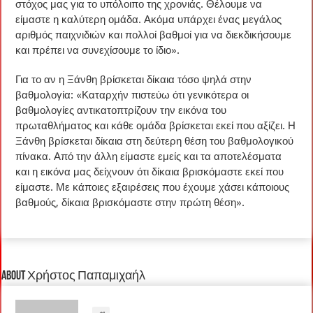
στόχος μας για το υπόλοιπο της χρονιάς. Θέλουμε να
είμαστε η καλύτερη ομάδα. Ακόμα υπάρχει ένας μεγάλος
αριθμός παιχνιδιών και πολλοί βαθμοί για να διεκδικήσουμε
και πρέπει να συνεχίσουμε το ίδιο».
Για το αν η Ξάνθη βρίσκεται δίκαια τόσο ψηλά στην
βαθμολογία: «Καταρχήν πιστεύω ότι γενικότερα οι
βαθμολογίες αντικατοπτρίζουν την εικόνα του
πρωταθλήματος και κάθε ομάδα βρίσκεται εκεί που αξίζει. Η
Ξάνθη βρίσκεται δίκαια στη δεύτερη θέση του βαθμολογικού
πίνακα. Από την άλλη είμαστε εμείς και τα αποτελέσματα
και η εικόνα μας δείχνουν ότι δίκαια βρισκόμαστε εκεί που
είμαστε. Με κάποιες εξαιρέσεις που έχουμε χάσει κάποιους
βαθμούς, δίκαια βρισκόμαστε στην πρώτη θέση».
About Χρήστος Παπαμιχαήλ