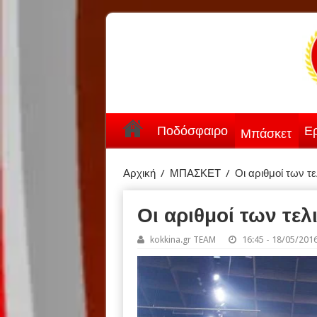
Ποδόσφαιρο
Ερ
Μπάσκετ
Αρχική
/
ΜΠΑΣΚΕΤ
/
Οι αριθμοί των τ
Οι αριθμοί των τελ
kokkina.gr TEAM
16:45 - 18/05/201