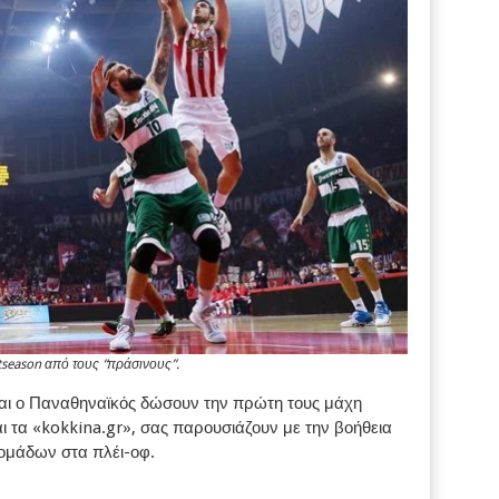
season από τους “πράσινους”.
και ο Παναθηναϊκός δώσουν την πρώτη τους μάχη
ι τα «kokkina.gr», σας παρουσιάζουν με την βοήθεια
ο ομάδων στα πλέι-οφ.