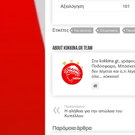
Αξιολόγηση
101
Ετικέτες
1ος αγώνας
Ολυμπιακός
Παναθ
About kokkina.gr TEAM
Στα kokkina.gr, γράφο
Ποδόσφαιρο, Μπάσκετ κα
δεν λέγεται και ό,τι λέγ
όλα... κόκκινα!
Προηγούμενο
Η αλήθεια για την απώλεια του
Κυπέλλου
Παρόμοια άρθρα