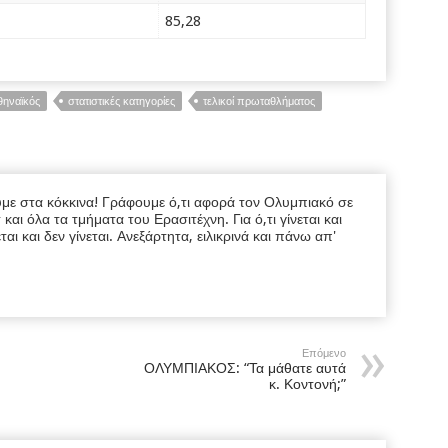
85,28
ηναϊκός
στατιστικές κατηγορίες
τελικοί πρωταθλήματος
υμε στα κόκκινα! Γράφουμε ό,τι αφορά τον Ολυμπιακό σε
ι όλα τα τμήματα του Ερασιτέχνη. Για ό,τι γίνεται και
εται και δεν γίνεται. Ανεξάρτητα, ειλικρινά και πάνω απ'
Επόμενο
ΟΛΥΜΠΙΑΚΟΣ: “Τα μάθατε αυτά
κ. Κοντονή;”