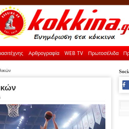
ασιτέχνης
Αρθρογραφία
WEB TV
Πρωτοσέλιδα
Πρ
ελικών
Soci
ικών
6