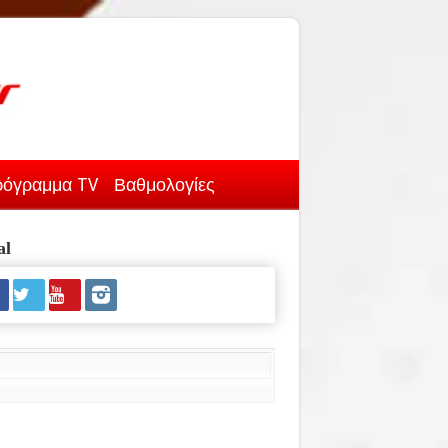
όγραμμα TV
Βαθμολογίες
al