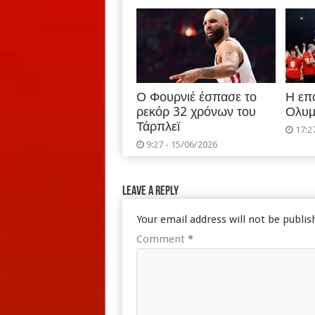
Ο Φουρνιέ έσπασε το
Η επ
ρεκόρ 32 χρόνων του
Ολυμ
Τάρπλεϊ
17:2
9:27 - 15/06/2026
Leave a Reply
Your email address will not be publis
Comment
*