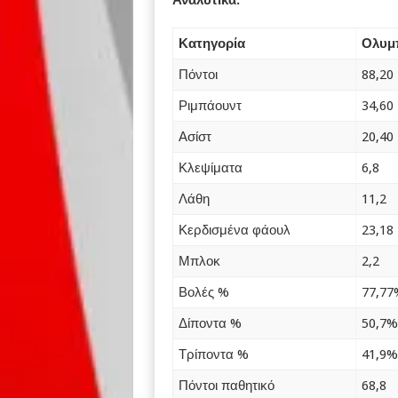
Κατηγορία
Ολυμ
Πόντοι
88,20
Ριμπάουντ
34,60
Ασίστ
20,40
Κλεψίματα
6,8
Λάθη
11,2
Κερδισμένα φάουλ
23,18
Μπλοκ
2,2
Βολές %
77,77
Δίποντα %
50,7%
Τρίποντα %
41,9%
Πόντοι παθητικό
68,8