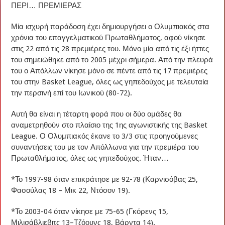
ΠΕΡΙ… ΠΡΕΜΙΕΡΑΣ
Μία ισχυρή παράδοση έχει δημιουργήσει ο Ολυμπιακός στα
χρόνια του επαγγελματικού Πρωταθλήματος, αφού νίκησε
στις 22 από τις 28 πρεμιέρες του. Μόνο μία από τις έξι ήττες
του σημειώθηκε από το 2005 μέχρι σήμερα. Από την πλευρά
του ο Απόλλων νίκησε μόνο σε πέντε από τις 17 πρεμιέρες
του στην Basket League, όλες ως γηπεδούχος με τελευταία
την περσινή επί του Ιωνικού (80-72).
Αυτή θα είναι η τέταρτη φορά που οι δύο ομάδες θα
αναμετρηθούν στο πλαίσιο της 1ης αγωνιστικής της Basket
League. Ο Ολυμπιακός έκανε το 3/3 στις προηγούμενες
συναντήσεις του με τον Απόλλωνα για την πρεμιέρα του
Πρωταθλήματος, όλες ως γηπεδούχος. Ήταν…
*Το 1997-98 όταν επικράτησε με 92-78 (Καρνισόβας 25,
Φασούλας 18 – Μικ 22, Ντόσον 19).
*Το 2003-04 όταν νίκησε με 75-65 (Γκόρενς 15,
Μιλισάβλιεβιτς 13–Τζόουνς 18, Βάρντα 14).