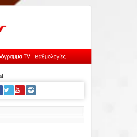
όγραμμα TV
Βαθμολογίες
al