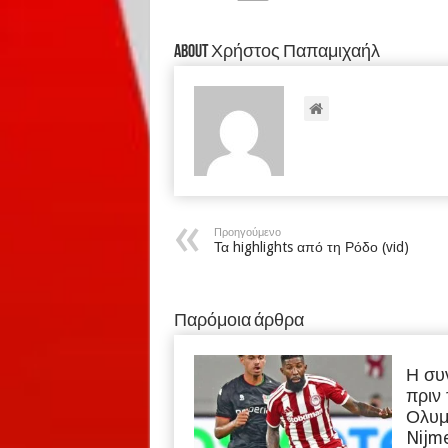
About Χρήστος Παπαμιχαήλ
Προηγούμενο
Τα highlights από τη Ρόδο (vid)
Παρόμοια άρθρα
Η συ
πριν
Ολυμ
Nijm