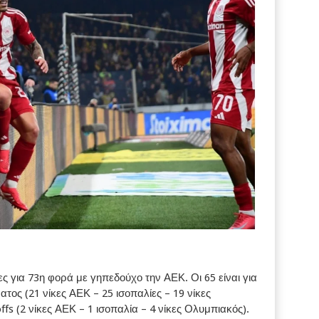
 για 73η φορά με γηπεδούχο την ΑΕΚ. Οι 65 είναι για
τος (21 νίκες ΑΕΚ – 25 ισοπαλίες – 19 νίκες
offs (2 νίκες ΑΕΚ – 1 ισοπαλία – 4 νίκες Ολυμπιακός).