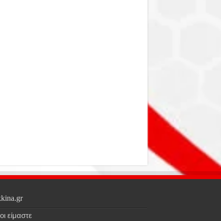
kina.gr
οι είμαστε