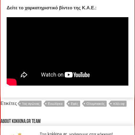
Δείτε το χαρκατηριστικό βίντεο της Κ.Α.Ε.:
Ετικέτες
1ος αγώνας
Ευωλίγκα
Εφές
Ολυμπιακός
πλέι-οφ
About kokkina.gr TEAM
Στα kokkina.gr, γράφουμε στα κόκκινα!