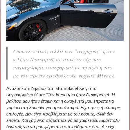
Αποκαλυπτικός αλλά και “αιχμηρός” ήταν
ο Τζίμι Ντουρμάζ σε συνέντευξη που
παραχώρησε αναφορικά με τη σχέση του
με τον πρώην ερυθρόλευκο τεχνικό Μίτσελ.
Αναλυτικά τι δήλωσε στη
aftonbladet.se
για το
συγκεκριμένο θέμα: “
Τον Ιανουάριο ήταν διαφορετικά. Η
βαλίτσα μου ήταν έτοιμη και η οικογένειά μου έπρεπε να
γυρίσει στη Σουηδία για αρκετό καιρό. Είχα τρεις ή τέσσερις
επιλογές. Δεν είχα προβλήματα με τον κόουτς, αλλά δεν
έπαιζα. Και ξαφνικά σταμάτησε να με χαιρετάει. Είμαι πολύ
δυνατός για να μου φέρεται ο οποιοσδήποτε έτσι. Αν είχε