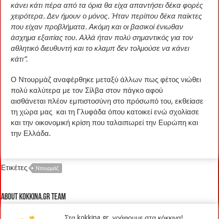
κάνει κάτι πέρα από τα όρια θα είχα απαντήσει δέκα φορές
χειρότερα. Δεν ήμουν ο μόνος. Ήταν περίπου δέκα παίκτες
που είχαν προβλήματα. Ακόμη και οι βασικοί ένιωθαν
άσχημα εξαιτίας του. Αλλά ήταν πολύ σημαντικός για τον
αθλητικό διευθυντή και το κλαμπ δεν τολμούσε να κάνει
κάτι”
.
Ο Ντουρμάζ αναφέρθηκε μεταξύ άλλων πως φέτος νιώθει
πολύ καλύτερα με τον Σίλβα στον πάγκο αφού
αισθάνεται πλέον εμπιστοσύνη στο πρόσωπό του, εκθείασε
τη χώρα μας και τη Γλυφάδα όπου κατοικεί ενώ σχολίασε
και την οικονομική κρίση που ταλαιπωρεί την Ευρώπη και
την Ελλάδα.
Ετικέτες
Ντουρμάζ
About kokkina.gr TEAM
Στα kokkina.gr, γράφουμε στα κόκκινα!