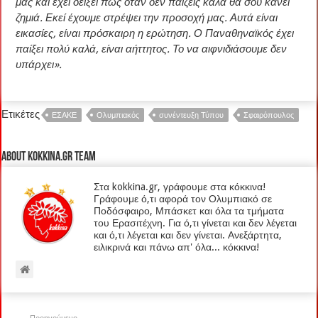
μας και έχει δείξει πως όταν δεν παίζεις καλά θα σου κάνει
ζημιά. Εκεί έχουμε στρέψει την προσοχή μας. Αυτά είναι
εικασίες, είναι πρόσκαιρη η ερώτηση. Ο Παναθηναϊκός έχει
παίξει πολύ καλά, είναι αήττητος. Το να αιφνιδιάσουμε δεν
υπάρχει».
Ετικέτες
ΕΣΑΚΕ
Ολυμπιακός
συνέντευξη Τύπου
Σφαιρόπουλος
About kokkina.gr TEAM
Στα kokkina.gr, γράφουμε στα κόκκινα!
Γράφουμε ό,τι αφορά τον Ολυμπιακό σε
Ποδόσφαιρο, Μπάσκετ και όλα τα τμήματα
του Ερασιτέχνη. Για ό,τι γίνεται και δεν λέγεται
και ό,τι λέγεται και δεν γίνεται. Ανεξάρτητα,
ειλικρινά και πάνω απ' όλα... κόκκινα!