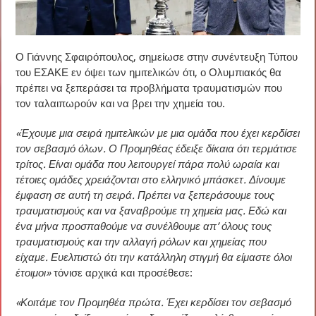
Ο Γιάννης Σφαιρόπουλος, σημείωσε στην συνέντευξη Τύπου
του ΕΣΑΚΕ εν όψει των ημιτελικών ότι, ο Ολυμπιακός θα
πρέπει να ξεπεράσει τα προβλήματα τραυματισμών που
τον ταλαιπωρούν και να βρει την χημεία του.
«Έχουμε μια σειρά ημιτελικών με μια ομάδα που έχει κερδίσει
τον σεβασμό όλων. Ο Προμηθέας έδειξε δίκαια ότι τερμάτισε
τρίτος. Είναι ομάδα που λειτουργεί πάρα πολύ ωραία και
τέτοιες ομάδες χρειάζονται στο ελληνικό μπάσκετ. Δίνουμε
έμφαση σε αυτή τη σειρά.
Πρέπει να ξεπεράσουμε τους
τραυματισμούς και να ξαναβρούμε τη χημεία μας. Εδώ και
ένα μήνα προσπαθούμε να συνέλθουμε απ’ όλους τους
τραυματισμούς και την αλλαγή ρόλων και χημείας που
είχαμε. Ευελπιστώ ότι την κατάλληλη στιγμή θα είμαστε όλοι
έτοιμοι»
τόνισε αρχικά και προσέθεσε:
«Κοιτάμε τον Προμηθέα πρώτα. Έχει κερδίσει τον σεβασμό