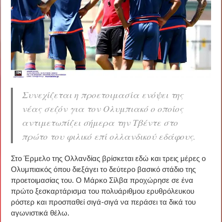
Συνεχίζεται η προετοιμασία ενόψει της
νέας σεζόν για τον Ολυμπιακό ο οποίος
αντιμετωπίζει σήμερα την Τβέντε στο
πρώτο του φιλικό επί ολλανδικού εδάφους.
Στο Έρμελο της Ολλανδίας βρίσκεται εδώ και τρεις μέρες ο
Ολυμπιακός όπου διεξάγει το δεύτερο βασικό στάδιο της
προετοιμασίας του. Ο Μάρκο Σίλβα προχώρησε σε ένα
πρώτο ξεσκαρτάρισμα του πολυάριθμου ερυθρόλευκου
ρόστερ και προσπαθεί σιγά-σιγά να περάσει τα δικά του
αγωνιστικά θέλω.