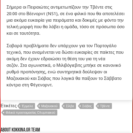
Σήμερα οι Πειραιώτες αντιμετωπίζουν την Τβέντε στις
20:00 στο Βέενορντ (NS1), σε ένα φιλικό που θα αποτελέσει
μια ακόμα ευκαιρία για πειράματα και δοκιμές με φόντο την
τελική μορφή που θα λάβει η ομάδα, τόσο σε πρόσωπα όσο
και σε ταυτότητα.
Σοβαρά προβλήματα δεν υπάρχουν για τον Πορτογάλο
τεχνικό, που αναμένεται να δώσει ευκαιρίες σε παίκτες που
ακόμη δεν έχουν εδραιώσει τη θέση του για τη νέα
σεζόν. Στα αγωνιστικά, ο Μιλιβόγιεβιτς μπήκε σε κανονικό
ρυθμό προπόνησης, ενώ συντηρητικά δούλεψαν οι
Μαζουακού και Σιόβας που λογικά θα παίξουν το Σάββατο
κόντρα στη Φέγενορντ.
Ετικέτες
Έρμελο
Μαζουακού
Σίλβα
Σιόβας
Τβέντε
Φιλικά προετοιμασίας Ολυμπιακού
About kokkina.gr TEAM