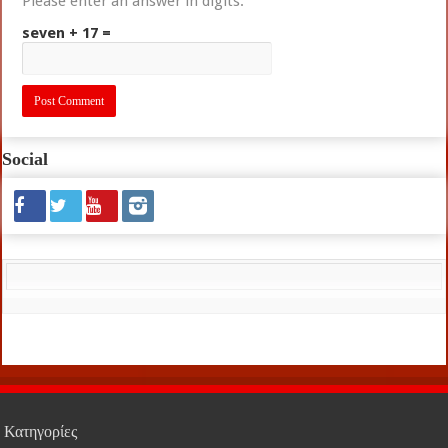
Please enter an answer in digits:
seven + 17 =
Social
Κατηγορίες