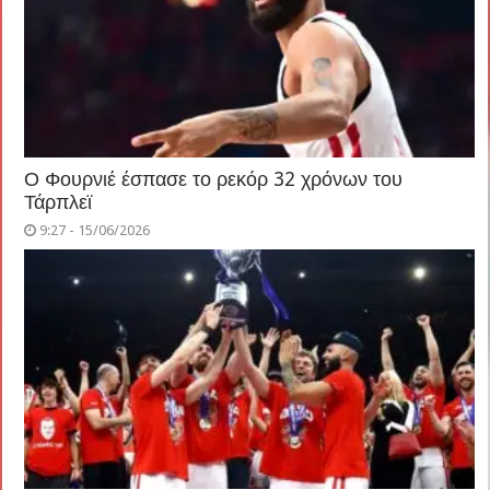
Ο Φουρνιέ έσπασε το ρεκόρ 32 χρόνων του
Τάρπλεϊ
9:27 - 15/06/2026