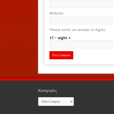
Website
Please enter an answer in digits:
17 − eight =
Κατηγορίες
Κατηγορίες