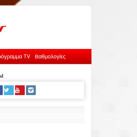
όγραμμα TV
Βαθμολογίες
al