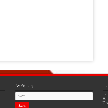
Αναζήτηση
kok
Ποι
Επ
Όρ