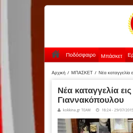
Ποδόσφαιρο
Ερ
Μπάσκετ
Αρχική
/
ΜΠΑΣΚΕΤ
/
Νέα καταγγελία ε
Νέα καταγγελία εις
Γιαννακόπουλου
kokkina.gr TEAM
18:24 - 29/07/201