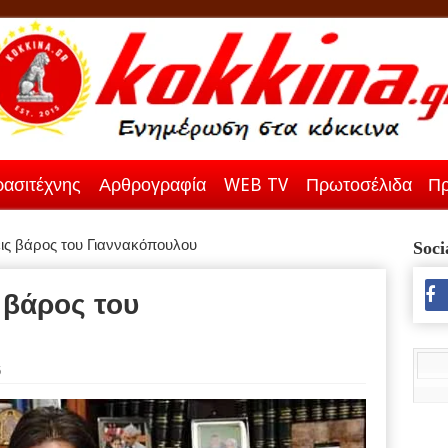
ασιτέχνης
Αρθρογραφία
WEB TV
Πρωτοσέλιδα
Πρ
ις βάρος του Γιαννακόπουλου
Soci
 βάρος του
5