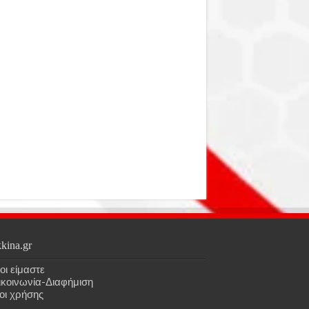
kina.gr
οι είμαστε
ικοινωνία-Διαφήμιση
οι χρήσης