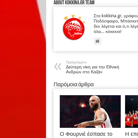
About kokkina.gr TEAM
Στα kokkina.gr, γράφο
Ποδόσφαιρο, Μπάσκετ κα
δεν λέγεται και ό,τι λέγ
όλα... κόκκινα!
Προηγούμενο
Δεύτερη νίκη για την Εθνική
Ανδρών στο Καζάν
Παρόμοια άρθρα
Ο Φουρνιέ έσπασε το
Η επ