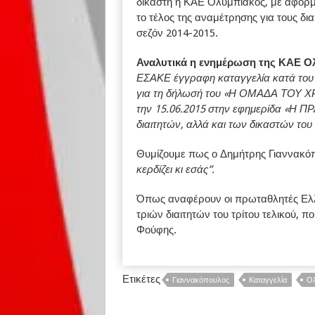
δικαστή η ΚΑΕ Ολυμπιακός, με αφορ
το τέλος της αναμέτρησης για τους δια
σεζόν 2014-2015.
Αναλυτικά η ενημέρωση της ΚΑΕ Ο
ΕΣΑΚΕ έγγραφη καταγγελία κατά του ι
για τη δήλωσή του «Η ΟΜΑΔΑ ΤΟΥ ΧΡ
την 15.06.2015 στην εφημερίδα «Η Π
διαιτητών, αλλά και των δικαστών του
Θυμίζουμε πως ο Δημήτρης Γιαννακόπ
κερδίζει κι εσάς”.
Όπως αναφέρουν οι πρωταθλητές Ελλά
τριών διαιτητών του τρίτου τελικού, π
Φούφης.
Ετικέτες
Γιαννακόπουλος
Καταγγελία
Ολ