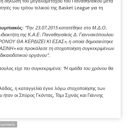
μή δήλωση του μεγαλομετόχου του Παναθηναϊκού μετά
ιτητές του τρίτου τελικού της Basket League για τη
λυμπιακός:
“Την 23.07.2015 κατατέθηκε στο Μ.Δ.Ο.
διοκτήτη της Κ.Α.Ε. Παναθηναϊκός Δ. Γιαννακόπουλου
ΟΝΟΥ ΘΑ ΚΕΡΔΙΖΕΙ ΚΙ ΕΣΑΣ», η οποία δημοσιεύτηκε
ΡΑΣΙΝΗ» και προκάλεσε τη στοχοποίηση συγκεκριμένων
 δικαιοδοτικού οργάνου”.
ουλος είχε πει συγκεκριμένα:
“Η ομάδα του χρόνου θα
δας, η καταγγελία έγινε λόγω στοχοποίησης των
ου ήταν οι Σπύρος Γκόντας, Τόμι Σχινάς και Γιάννης
υμπιακός