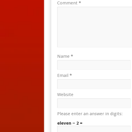
Comment
*
Name
*
Email
*
Website
Please enter an answer in digits:
eleven − 2 =