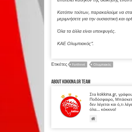
αποτελεί καθήκον της διοίκησης έναν
Κατόπιν τούτων, παρακαλούμε να σταμ
μεριμνήσετε για την ουσιαστική και ο
Όλα τα άλλα είναι υπεκφυγές.
ΚΑΕ Ολυμπιακός”.
Ετικέτες
Forthnet
Ολυμπιακός
About kokkina.gr TEAM
Στα kokkina.gr, γράφο
Ποδόσφαιρο, Μπάσκετ κα
δεν λέγεται και ό,τι λέγ
όλα... κόκκινα!