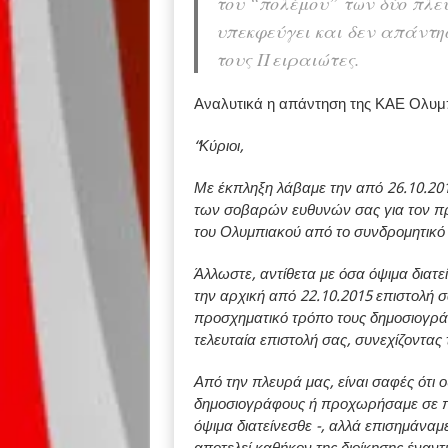
του “πολέμου” των δύο πλε
υπεκφεύγει και δεν απάντ
τους Πειραιώτες.
Αναλυτικά η απάντηση της ΚΑΕ Ολυμπι
“Κύριοι,
Με έκπληξη λάβαμε την από 26.10.201
των σοβαρών ευθυνών σας για τον π
του Ολυμπιακού από το συνδρομητικ
Άλλωστε, αντίθετα με όσα όψιμα διατε
την αρχική από 22.10.2015 επιστολή 
προσχηματικό τρόπο τους δημοσιογράφο
τελευταία επιστολή σας, συνεχίζοντας
Από την πλευρά μας, είναι σαφές ότι 
δημοσιογράφους ή προχωρήσαμε σε π
όψιμα διατείνεσθε -, αλλά επισημάναμ