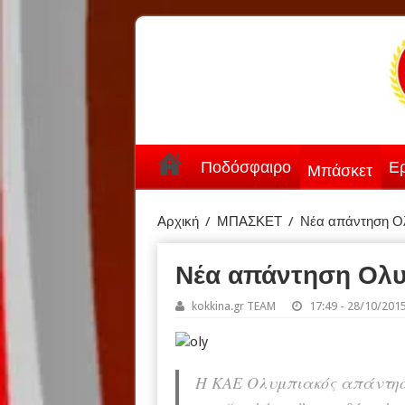
Ποδόσφαιρο
Ερ
Μπάσκετ
Αρχική
/
ΜΠΑΣΚΕΤ
/
Νέα απάντηση Ολ
Νέα απάντηση Ολυ
kokkina.gr TEAM
17:49 - 28/10/201
Η ΚΑΕ Ολυμπιακός απάντησε 