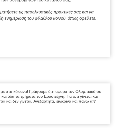
τι των συνδρομητών του καναλιού σας.
ατήσετε τις παρελκυστικές πρακτικές σας και να
ρθή ενημέρωση του φίλαθλου κοινού, όπως οφείλετε.
υμε στα κόκκινα! Γράφουμε ό,τι αφορά τον Ολυμπιακό σε
ι όλα τα τμήματα του Ερασιτέχνη. Για ό,τι γίνεται και
εται και δεν γίνεται. Ανεξάρτητα, ειλικρινά και πάνω απ'