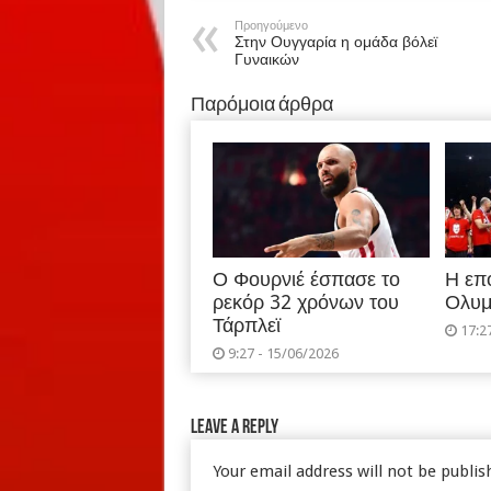
Προηγούμενο
Στην Ουγγαρία η ομάδα βόλεϊ
Γυναικών
Παρόμοια άρθρα
Ο Φουρνιέ έσπασε το
Η επ
ρεκόρ 32 χρόνων του
Ολυμ
Τάρπλεϊ
17:2
9:27 - 15/06/2026
Leave a Reply
Your email address will not be publis