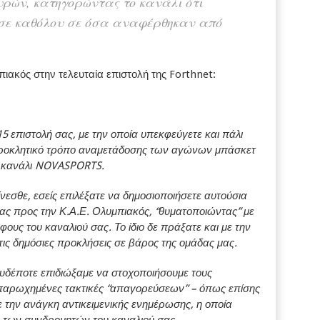
υρών, κατηγορώντας το κανάλι ότι
ησε καθόλου σε όσα αναφέρθηκαν από
ακός στην τελευταία επιστολή της Forthnet:
5 επιστολή σας, με την οποία υπεκφεύγετε και πάλι
ροκλητικό τρόπο αναμετάδοσης των αγώνων μπάσκετ
ό κανάλι NOVASPORTS.
ίνεσθε, εσείς επιλέξατε να δημοσιοποιήσετε αυτούσια
σας προς την Κ.Α.Ε. Ολυμπιακός, “θυματοποιώντας” με
υς του καναλιού σας. Το ίδιο δε πράξατε και με την
 τις δημόσιες προκλήσεις σε βάρος της ομάδας μας.
ουδέποτε επιδιώξαμε να στοχοποιήσουμε τους
αρωχημένες τακτικές “απαγορεύσεων” – όπως επίσης
ε την ανάγκη αντικειμενικής ενημέρωσης, η οποία