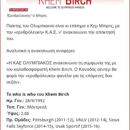
“Ερυθρόλευκος” ο Μπιρτς.
Παίκτης του Ολυμπιακού είναι κι επίσημα ο Κεμ Μπιρτς, με
την «ερυθρόλευκη» Κ.Α.Ε. ν’ ανακοινώνει την απόκτησή
του.
Αναλυτικά η ανακοίνωση αναφέρει:
«Η ΚΑΕ ΟΛΥΜΠΙΑΚΟΣ ανακοινώνει τη συμφωνία της με
τον καλαθοσφαιριστή Khem Birch. Ο Καναδός σέντερ θα
φορά την «ερυθρόλευκη» φανέλα για τις επόμενες δυο
σεζόν».
Το who is who του Khem Birch
Hμ. Γεν.:
28/9/1992
Τοπ. Γεν.:
Μόντρεαλ
Ύψος:
2.06
Πρ. Ομάδες:
Pittsburgh (2011-12), UNLV (2012-14), Sioux
Falls Skyforce (2014-15), Usak Sportif (2015-16)