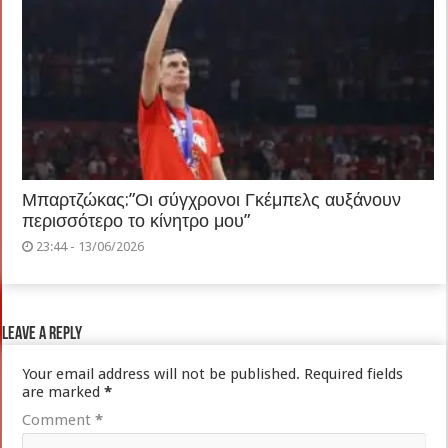
Μπαρτζώκας:”Οι σύγχρονοι Γκέμπελς αυξάνουν
περισσότερο το κίνητρο μου”
23:44 - 13/06/2026
Leave a Reply
Your email address will not be published.
Required fields
are marked
*
Comment
*