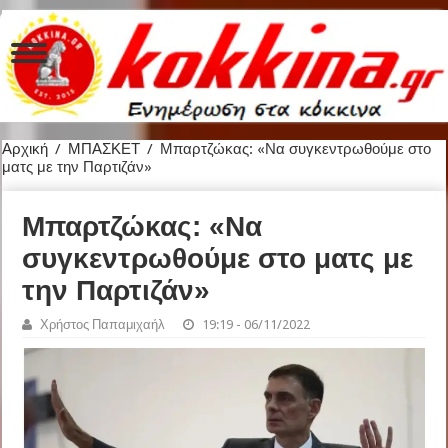
Αρχική
/
ΜΠΑΣΚΕΤ
/
Μπαρτζώκας: «Να συγκεντρωθούμε στο
ματς με την Παρτιζάν»
Μπαρτζώκας: «Να
συγκεντρωθούμε στο ματς με
την Παρτιζάν»
Χρήστος Παπαμιχαήλ
19:19 - 06/11/2022