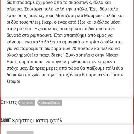
διαπιστώσαμε όχι μόνο από το σκάουτινγκ, αλλά και
σήμερα. Σουτάρει πολύ καλά την μπάλα. Έχει δύο πολύ
έμπειρους παίκτες, τους Μάντζαρη και Μαυροκεφαλίδη και
οι δύο τους πλέι μέικερ, ο ένας από έξω και ο άλλος μέσα
στην ρακέτα. Έχει καλούς σουτέρ και παιδιά που πάνε
δυνατά στο ριμπάουντ. Έτσι απαιτήθηκε από εμάς να
κάνουμε ένα καλό 6άλεπτο αμυντικά στο τρίτο δεκάλεπτο,
για να πάρουμε τη διαφορά των 20 πόντων και τελικά να
ολοκληρωθεί το παιχνίδι εκεί. Συγχαρητήρια στην Νίκαια.
Εμείς τώρα πρέπει να συγκεντρωθούμε στον επόμενο
στόχο μας. Σε τρεις μέρες από τώρα θα παίξουμε πάλι ένα
δύσκολο παιχνίδι με την Παρτιζάν και θα πρέπει να είμαστε
έτοιμοι
Ετικέτες
Ιωνικός
Μπαρτζώκας
About Χρήστος Παπαμιχαήλ