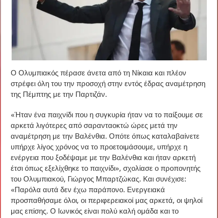
Ο Ολυμπιακός πέρασε άνετα από τη Νίκαια και πλέον
στρέφει όλη του την προσοχή στην εντός έδρας αναμέτρηση
της Πέμπτης με την Παρτιζάν.
«Ήταν ένα παιχνίδι που η συγκυρία ήταν να το παίξουμε σε
αρκετά λιγότερες από σαρανταοκτώ ώρες μετά την
αναμέτρηση με την Βαλένθια. Οπότε όπως καταλαβαίνετε
υπήρχε λίγος χρόνος να το προετοιμάσουμε, υπήρχε η
ενέργεια που ξοδέψαμε με την Βαλένθια και ήταν αρκετή
έτσι όπως εξελίχθηκε το παιχνίδι», σχολίασε ο προπονητής
του Ολυμπιακού, Γιώργος Μπαρτζώκας. Και συνέχισε:
«Παρόλα αυτά δεν έχω παράπονο. Ενεργειακά
προσπαθήσαμε όλοι, οι περιφερειακοί μας αρκετά, οι ψηλοί
μας επίσης. Ο Ιωνικός είναι πολύ καλή ομάδα και το