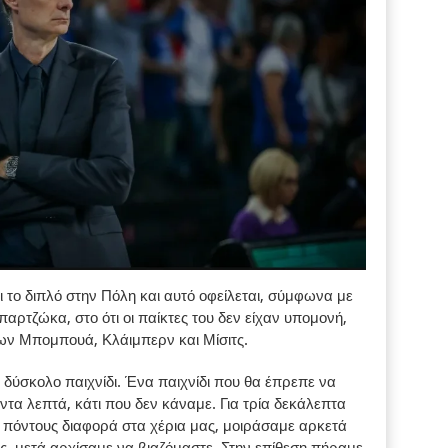
το διπλό στην Πόλη και αυτό οφείλεται, σύμφωνα με
αρτζώκα, στο ότι οι παίκτες του δεν είχαν υπομονή,
των Μπομπουά, Κλάιμπερν και Μίσιτς.
δύσκολο παιχνίδι. Ένα παιχνίδι που θα έπρεπε να
άντα λεπτά, κάτι που δεν κάναμε. Για τρία δεκάλεπτα
 πόντους διαφορά στα χέρια μας, μοιράσαμε αρκετά