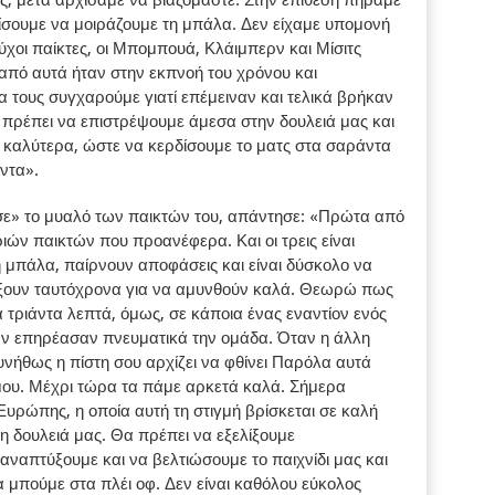
, μετά αρχίσαμε να βιαζόμαστε. Στην επίθεση πήραμε
χίσουμε να μοιράζουμε τη μπάλα. Δεν είχαμε υπομονή
ούχοι παίκτες, οι Μπομπουά, Κλάιμπερν και Μίσιτς
πό αυτά ήταν στην εκπνοή του χρόνου και
τους συγχαρούμε γιατί επέμειναν και τελικά βρήκαν
ς πρέπει να επιστρέψουμε άμεσα στην δουλειά μας και
 καλύτερα, ώστε να κερδίσουμε το ματς στα σαράντα
άντα».
λασε» το μυαλό των παικτών του, απάντησε: «Πρώτα από
ριών παικτών που προανέφερα. Και οι τρεις είναι
η μπάλα, παίρνουν αποφάσεις και είναι δύσκολο να
αίξουν ταυτόχρονα για να αμυνθούν καλά. Θεωρώ πως
 τριάντα λεπτά, όμως, σε κάποια ένας εναντίον ενός
ρν επηρέασαν πνευματικά την ομάδα. Όταν η άλλη
νήθως η πίστη σου αρχίζει να φθίνει Παρόλα αυτά
μου. Μέχρι τώρα τα πάμε αρκετά καλά. Σήμερα
ρώπης, η οποία αυτή τη στιγμή βρίσκεται σε καλή
 δουλειά μας. Θα πρέπει να εξελίξουμε
αναπτύξουμε και να βελτιώσουμε το παιχνίδι μας και
α μπούμε στα πλέι οφ. Δεν είναι καθόλου εύκολος