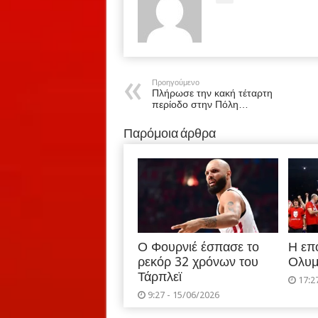
Προηγούμενο
Πλήρωσε την κακή τέταρτη
περίοδο στην Πόλη…
Παρόμοια άρθρα
Ο Φουρνιέ έσπασε το
Η επ
ρεκόρ 32 χρόνων του
Ολυμ
Τάρπλεϊ
17:2
9:27 - 15/06/2026