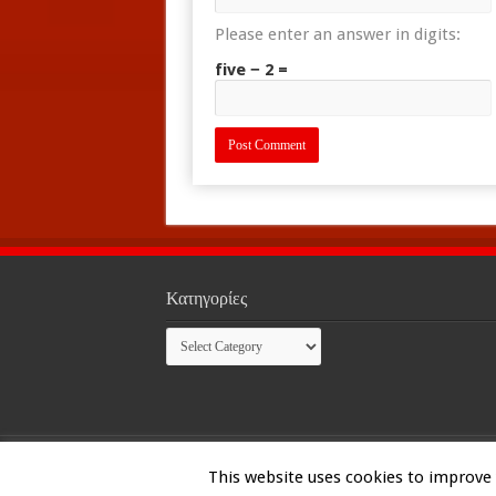
Please enter an answer in digits:
five − 2 =
Κατηγορίες
Κατηγορίες
© Copyright 2026, All Rights Reserved
This website uses cookies to improve y