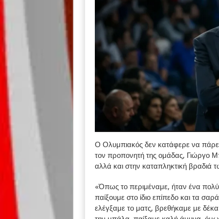
Ο Ολυμπιακός δεν κατάφερε να πάρει 
τον προπονητή της ομάδας, Γιώργο Μπ
αλλά και στην καταπληκτική βραδιά 
«Όπως το περιμέναμε, ήταν ένα πολύ 
παίξουμε στο ίδιο επίπεδο και τα σαρ
ελέγξαμε το ματς, βρεθήκαμε με δέκα