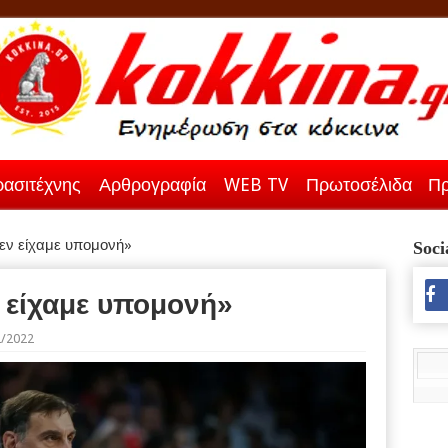
ασιτέχνης
Αρθρογραφία
WEB TV
Πρωτοσέλιδα
Πρ
ν είχαμε υπομονή»
Soci
 είχαμε υπομονή»
2/2022