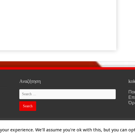
Αναζήτηση
kok
Ποι
Επ
Όρ
our experience. We'll assume you're ok with this, but you can opt