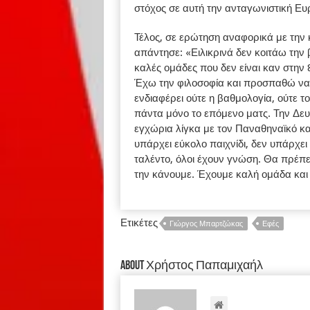
στόχος σε αυτή την ανταγωνιστική Ευ
Τέλος, σε ερώτηση αναφορικά με την 
απάντησε: «Ειλικρινά δεν κοιτάω την 
καλές ομάδες που δεν είναι καν στην
Έχω την φιλοσοφία και προσπαθώ να 
ενδιαφέρει ούτε η βαθμολογία, ούτε
πάντα μόνο το επόμενο ματς. Την Δευ
εγχώρια λίγκα με τον Παναθηναϊκό κα
υπάρχει εύκολο παιχνίδι, δεν υπάρχει
ταλέντο, όλοι έχουν γνώση. Θα πρέπει
την κάνουμε. Έχουμε καλή ομάδα και 
Ετικέτες
Γιώργος Μπαρτζώκας
Εφές
About Χρήστος Παπαμιχαήλ