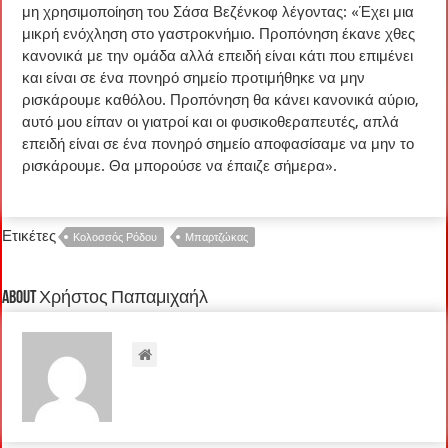
μη χρησιμοποίηση του Σάσα Βεζένκοφ λέγοντας: «Έχει μια
μικρή ενόχληση στο γαστροκνήμιο. Προπόνηση έκανε χθες
κανονικά με την ομάδα αλλά επειδή είναι κάτι που επιμένει
και είναι σε ένα πονηρό σημείο προτιμήθηκε να μην
ρισκάρουμε καθόλου. Προπόνηση θα κάνει κανονικά αύριο,
αυτό μου είπαν οι γιατροί και οι φυσικοθεραπευτές, απλά
επειδή είναι σε ένα πονηρό σημείο αποφασίσαμε να μην το
ρισκάρουμε. Θα μπορούσε να έπαιζε σήμερα».
Ετικέτες
Κολοσσός Ρόδου
Μπαρτζώκας
About Χρήστος Παπαμιχαήλ