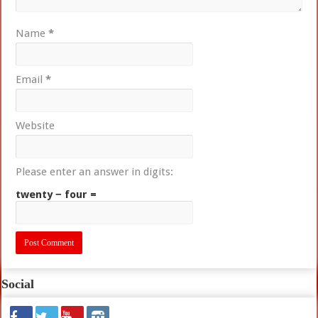
Name
*
Email
*
Website
Please enter an answer in digits:
twenty − four =
Social