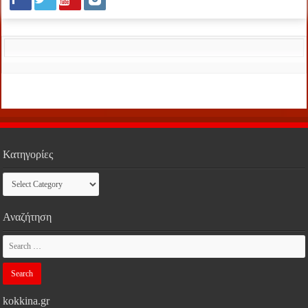
Κατηγορίες
Κατηγορίες
Αναζήτηση
kokkina.gr