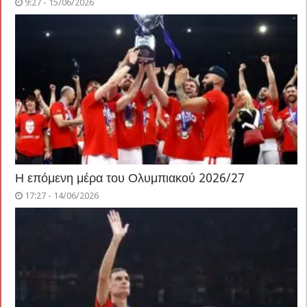
9:27 - 15/06/2026
Η επόμενη μέρα του Ολυμπιακού 2026/27
17:27 - 14/06/2026