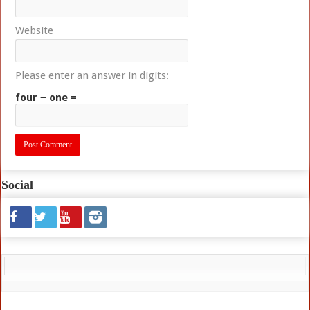
Website
Please enter an answer in digits:
four − one =
Social