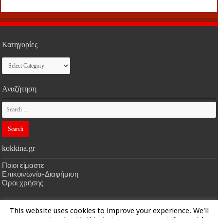
Κατηγορίες
Κατηγορίες
Αναζήτηση
kokkina.gr
Ποιοι είμαστε
Επικοινωνία-Διαφήμιση
Όροι χρήσης
This website uses cookies to improve your experience. We'll
HOME
kokkina.gr
| Designed by
kokkina.gr