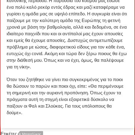
κανονικής περιόδου. Η παρουσία του κόσμου μας έδωσε
ένα πολύ καλό ρεκόρ εντός έδρας και μαζί καταφέραμε να
γυρίσει η ομάδα μας σε υψηλό επίπεδο. Η συγκυρία είναι ότι
παίζουμε με την καλύτερη ομάδα της Ευρώπης τη φετινή
χρονιά με βάση την βαθμολογία, αλλά και δεδομένα, σε ένα
ιδιαίτερο παιχνίδι που και οι αντίπαλοί μας έχουν απουσίες
και εμείς θα έχουμε απουσίες. Δυστυχώς αντιμετωπίζουμε
πρόβλημα με ιώσεις, διαφορετικού είδους για τον κάθε ένα,
ευτυχώς όχι covid. Ακόμη και τώρα δεν ξέρω ποιους θα έχω
στην διάθεσή μου. Όπως και να έχει, όμως, θα παλέψουμε
για τη νίκη».
Όταν του ζητήθηκε να γίνει πιο συγκεκριμένος για το ποιοι
θα δώσουν το παρών και ποιοι όχι, είπε: «Θα περιμένουμε
τη σημερινή και την αυριανή προπόνηση. Όπως έχουν τα
πράγματα αυτή τη στιγμή είναι εξαιρετικά δύσκολο να
παίξουν οι Φαλ και Σλούκας. Για τους υπόλοιπους θα
δούμε».
Ετικέτες
Μπαρτζώκας