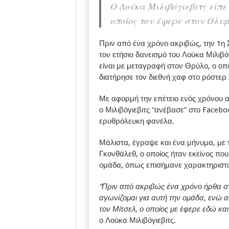
Ο Λούκα Μιλιβόγιεβιτς είπ
οποίος τον έφερε στον Ολυ
Πριν από ένα χρόνο ακριβώς, την 1η 
τον ετήσιο δανεισμό του Λούκα Μιλιβό
είναι με μεταγραφή στον Θρύλο, ο οπ
διατήρησε τον διεθνή χαφ στο ρόστερ 
Με αφορμή την επέτειο ενός χρόνου 
ο Μιλιβόγιεβιτς “ανέβασε” στο Faceb
ερυθρόλευκη φανέλα.
Μάλιστα, έγραψε και ένα μήνυμα, με 
Γκονθάλεθ, ο οποίος ήταν εκείνος που
ομάδα, όπως επισήμανε χαρακτηριστι
“Πριν από ακριβώς ένα χρόνο ήρθα σ
αγωνίζομαι για αυτή την ομάδα, ενώ
τον Μίτσελ, ο οποίος με έφερε εδώ κα
ο Λούκα Μιλιβόγιεβιτς.