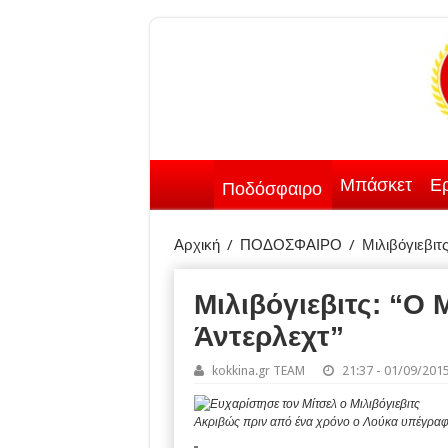
Μπάσκετ
Ερ
Ποδόσφαιρο
Αρχική
/
ΠΟΔΟΣΦΑΙΡΟ
/
Μιλιβόγιεβιτ
Μιλιβόγιεβιτς: “Ο
Άντερλεχτ”
kokkina.gr TEAM
21:37 - 01/09/201
Ακριβώς πριν από ένα χρόνο ο Λούκα υπέγραφ