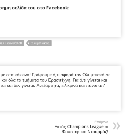
σημη σελίδα του στο Facebook:
σελ Γκονθάλεθ
Ολυμπιακός
υμε στα κόκκινα! Γράφουμε ό,τι αφορά τον Ολυμπιακό σε
ι όλα τα τμήματα του Ερασιτέχνη. Για ό,τι γίνεται και
εται και δεν γίνεται. Ανεξάρτητα, ειλικρινά και πάνω απ'
Επόμενο
Εκτός Champions League οι
Φουστέρ και Ντουρμάζ!