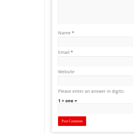
Name
*
Email
*
Website
Please enter an answer in digits:
1 × one =