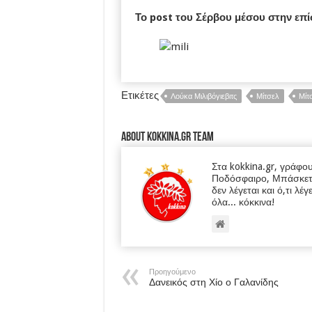
Το post του Σέρβου μέσου στην επί
Ετικέτες
Λούκα Μιλιβόγιεβιτς
Μίτσελ
Μίτ
About kokkina.gr TEAM
Στα kokkina.gr, γράφο
Ποδόσφαιρο, Μπάσκετ κα
δεν λέγεται και ό,τι λέγ
όλα... κόκκινα!
Προηγούμενο
Δανεικός στη Χίο ο Γαλανίδης