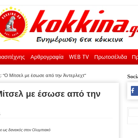
ασιτέχνης
Αρθρογραφία
WEB TV
Πρωτοσέλιδα
Πρ
ς: “Ο Μίτσελ με έσωσε από την Άντερλεχτ”
Soci
 Μίτσελ με έσωσε από την
5
ε ως δανεικός στον Ολυμπιακό