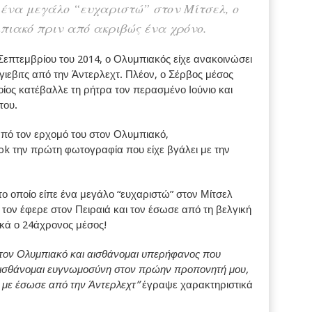
ε ένα μεγάλο “ευχαριστώ” στον Μίτσελ, ο
μπιακό πριν από ακριβώς ένα χρόνο.
Σεπτεμβρίου του 2014, ο Ολυμπιακός είχε ανακοινώσει
γιεβιτς από την Άντερλεχτ. Πλέον, ο Σέρβος μέσος
οίος κατέβαλλε τη ρήτρα τον περασμένο Ιούνιο και
του.
από τον ερχομό του στον Ολυμπιακό,
ook την πρώτη φωτογραφία που είχε βγάλει με την
το οποίο είπε ένα μεγάλο “ευχαριστώ” στον Μίτσελ
 τον έφερε στον Πειραιά και τον έσωσε από τη βελγική
κά ο 24άχρονος μέσος!
τον Ολυμπιακό και αισθάνομαι υπερήφανος που
 αισθάνομαι ευγνωμοσύνη στον πρώην προπονητή μου,
ι με έσωσε από την Άντερλεχτ”
έγραψε χαρακτηριστικά