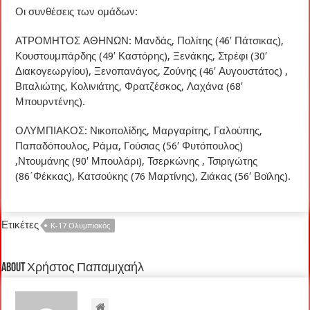
Οι συνθέσεις των ομάδων:
ΑΤΡΟΜΗΤΟΣ ΑΘΗΝΩΝ: Μανδάς, Πολίτης (46′ Πάτσικας),
Κουστουμπάρδης (49′ Καστόρης), Ξενάκης, Στρέφι (30′
Διακογεωργίου), Ξενοπανάγος, Ζούνης (46′ Αυγουστάτος) ,
Βιταλιώτης, Κολινιάτης, Φρατζέσκος, Λαχάνα (68′
Μπουρντένης).
ΟΛΥΜΠΙΑΚΟΣ: Νικοπολίδης, Μαργαρίτης, Γαλούπης,
Παπαδόπουλος, Ράμα, Γούσιας (56′ Φυτόπουλος)
,Ντουμάνης (90′ Μπουλάρι), Τσερκώνης , Τσιριγώτης
(86΄Φέκκας), Κατσούκης (76 Μαρτίνης), Ζιάκας (56′ Βοϊλης).
Ετικέτες
Κ-17 Ολυμπιακός
About Χρήστος Παπαμιχαήλ