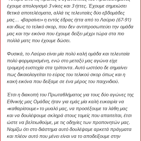
έχουμε απολογισμό 3 νίκες και 3 ήττες. Έχουμε σημειώσει
θετικά αποτελέσματα, αλλά τις τελευταίες δύο εβδομάδες
μας… «βαραίνει» η εντός έδρας ήττα από το Λαύριο (67-91)
και ιδίως το τελικό σκορ, που δεν αντιπροσωπεύει την ομάδα
μας και την εικόνα που έχουμε δείξει μέχρι τώρα στα πιο
πολλά ματς που έχουμε δώσει.
Φυσικά, το Λαύριο είναι μία πολύ καλή ομάδα και τελευταία
πολύ φορμαρισμένη, ενώ στο μεταξύ μας αγώνα είχε
τρομερή ευστοχία στα τρίποντα. Αυτό ωστόσο δε σημαίνει
πως δικαιολογείται το εύρος του τελικού σκορ όπως και η
κακή εικόνα που δείξαμε σε ένα μέρος του παιχνιδιού.
Έτσι η διακοπή του Πρωταθλήματος για τους δύο αγώνες της
Εθνικής μας Ομάδας ήταν για εμάς μία καλή ευκαιρία να
«καθαρίσουμε» το μυαλό μας, να προσέξουμε τα λάθη μας
και να δουλέψουμε σκληρά στους τομείς που απαιτείται, έτσι
ώστε να βελτιωθούμε, με τις οδηγίες των προπονητών μας.
Νομίζω ότι στο διάστημα αυτό δουλέψαμε αρκετά πράγματα
και πλέον αυτό που μένει είναι να το αποδείξουμε στην