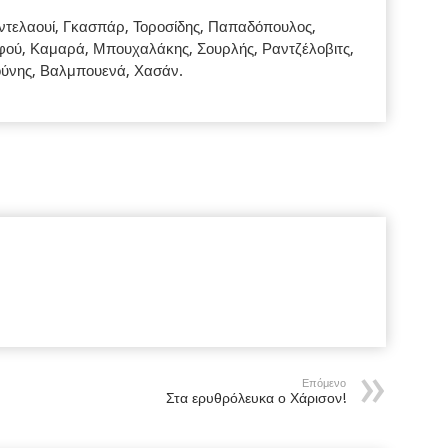
ντελαουί, Γκασπάρ, Τοροσίδης, Παπαδόπουλος,
Καφού, Καμαρά, Μπουχαλάκης, Σουρλής, Ραντζέλοβιτς,
ύνης, Βαλμπουενά, Χασάν.
Επόμενο
Στα ερυθρόλευκα ο Χάρισον!