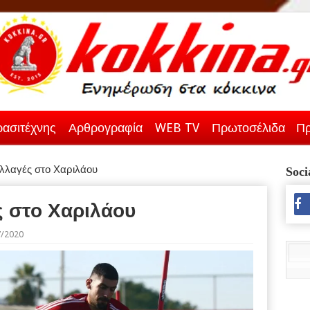
ασιτέχνης
Αρθρογραφία
WEB TV
Πρωτοσέλιδα
Πρ
λλαγές στο Χαριλάου
Soci
ς στο Χαριλάου
7/2020