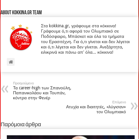
About kokkina.gr TEAM
Στα kokkina.gr, γράφουμε στα κόκκινα!
Γράφουμε ό,τι αφορά τον Ολυμπιακό σε
Ποδόσφαιρο, Μπάσκετ και όλα τα τμήματα
του Ερασιτέχνη. Για ό,τι γίνεται και δεν λέγεται
και ό,τι λέγεται και δεν γίνεται. Ανεξάρτητα,
ειλικρινά και πάνω απ' όλα... κόκκινα!
Προηγούμενο
Τα career-high των Σπανούλη,
Παπανικολάου και Τουπάν,
κόντρα στην Φενέρ
Επόμενο
Ατυχία και διαιτητές, «λύγισαν»
τον Ολυμπιακό
Παρόμοια άρθρα