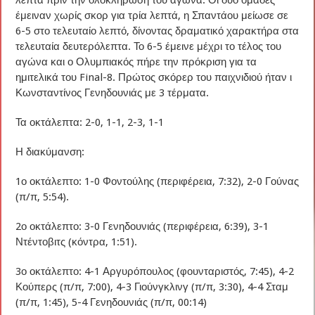
έμειναν χωρίς σκορ για τρία λεπτά, η Σπαντάου μείωσε σε
6-5 στο τελευταίο λεπτό, δίνοντας δραματικό χαρακτήρα στα
τελευταία δευτερόλεπτα. Το 6-5 έμεινε μέχρι το τέλος του
αγώνα και ο Ολυμπιακός πήρε την πρόκριση για τα
ημιτελικά του Final-8. Πρώτος σκόρερ του παιχνιδιού ήταν ι
Κωνσταντίνος Γενηδουνιάς με 3 τέρματα.
Τα οκτάλεπτα: 2-0, 1-1, 2-3, 1-1
Η διακύμανση:
1ο οκτάλεπτο: 1-0 Φοντούλης (περιφέρεια, 7:32), 2-0 Γούνας
(π/π, 5:54).
2ο οκτάλεπτο: 3-0 Γενηδουνιάς (περιφέρεια, 6:39), 3-1
Ντέντοβιτς (κόντρα, 1:51).
3ο οκτάλεπτο: 4-1 Αργυρόπουλος (φουνταριστός, 7:45), 4-2
Κούπερς (π/π, 7:00), 4-3 Γιούνγκλινγ (π/π, 3:30), 4-4 Σταμ
(π/π, 1:45), 5-4 Γενηδουνιάς (π/π, 00:14)