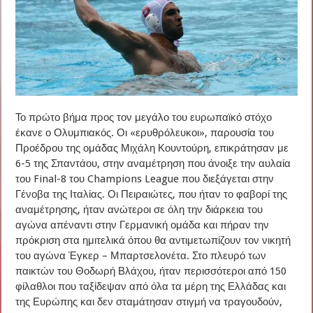
Το πρώτο βήμα προς τον μεγάλο του ευρωπαϊκό στόχο
έκανε ο Ολυμπιακός. Οι «ερυθρόλευκοι», παρουσία του
Προέδρου της ομάδας Μιχάλη Κουντούρη, επικράτησαν με
6-5 της Σπαντάου, στην αναμέτρηση που άνοιξε την αυλαία
του Final-8 του Champions League που διεξάγεται στην
Γένοβα της Ιταλίας. Οι Πειραιώτες, που ήταν το φαβορί της
αναμέτρησης, ήταν ανώτεροι σε όλη την διάρκεια του
αγώνα απέναντι στην Γερμανική ομάδα και πήραν την
πρόκριση στα ημιτελικά όπου θα αντιμετωπίζουν τον νικητή
του αγώνα Έγκερ – Μπαρτσελονέτα. Στο πλευρό των
παικτών του Θοδωρή Βλάχου, ήταν περισσότεροι από 150
φίλαθλοι που ταξίδεψαν από όλα τα μέρη της Ελλάδας και
της Ευρώπης και δεν σταμάτησαν στιγμή να τραγουδούν,