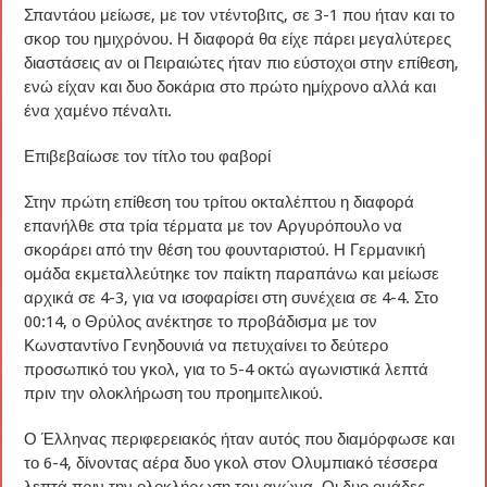
Σπαντάου μείωσε, με τον ντέντοβιτς, σε 3-1 που ήταν και το
σκορ του ημιχρόνου. Η διαφορά θα είχε πάρει μεγαλύτερες
διαστάσεις αν οι Πειραιώτες ήταν πιο εύστοχοι στην επίθεση,
ενώ είχαν και δυο δοκάρια στο πρώτο ημίχρονο αλλά και
ένα χαμένο πέναλτι.
Επιβεβαίωσε τον τίτλο του φαβορί
Στην πρώτη επίθεση του τρίτου οκταλέπτου η διαφορά
επανήλθε στα τρία τέρματα με τον Αργυρόπουλο να
σκοράρει από την θέση του φουνταριστού. Η Γερμανική
ομάδα εκμεταλλεύτηκε τον παίκτη παραπάνω και μείωσε
αρχικά σε 4-3, για να ισοφαρίσει στη συνέχεια σε 4-4. Στο
00:14, ο Θρύλος ανέκτησε το προβάδισμα με τον
Κωνσταντίνο Γενηδουνιά να πετυχαίνει το δεύτερο
προσωπικό του γκολ, για το 5-4 οκτώ αγωνιστικά λεπτά
πριν την ολοκλήρωση του προημιτελικού.
Ο Έλληνας περιφερειακός ήταν αυτός που διαμόρφωσε και
το 6-4, δίνοντας αέρα δυο γκολ στον Ολυμπιακό τέσσερα
λεπτά πριν την ολοκλήρωση του αγώνα. Οι δυο ομάδες