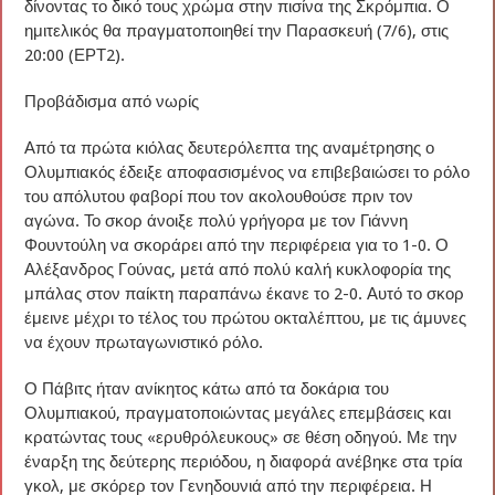
δίνοντας το δικό τους χρώμα στην πισίνα της Σκρόμπια. Ο
ημιτελικός θα πραγματοποιηθεί την Παρασκευή (7/6), στις
20:00 (ΕΡΤ2).
Προβάδισμα από νωρίς
Από τα πρώτα κιόλας δευτερόλεπτα της αναμέτρησης ο
Ολυμπιακός έδειξε αποφασισμένος να επιβεβαιώσει το ρόλο
του απόλυτου φαβορί που τον ακολουθούσε πριν τον
αγώνα. Το σκορ άνοιξε πολύ γρήγορα με τον Γιάννη
Φουντούλη να σκοράρει από την περιφέρεια για το 1-0. Ο
Αλέξανδρος Γούνας, μετά από πολύ καλή κυκλοφορία της
μπάλας στον παίκτη παραπάνω έκανε το 2-0. Αυτό το σκορ
έμεινε μέχρι το τέλος του πρώτου οκταλέπτου, με τις άμυνες
να έχουν πρωταγωνιστικό ρόλο.
Ο Πάβιτς ήταν ανίκητος κάτω από τα δοκάρια του
Ολυμπιακού, πραγματοποιώντας μεγάλες επεμβάσεις και
κρατώντας τους «ερυθρόλευκους» σε θέση οδηγού. Με την
έναρξη της δεύτερης περιόδου, η διαφορά ανέβηκε στα τρία
γκολ, με σκόρερ τον Γενηδουνιά από την περιφέρεια. Η