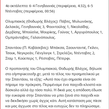
4ο οκτάλεπτο: 6-4 Γενηδουνιάς (περιφέρεια, 4:32), 6-5
Ντέντοβιτς (περιφέρεια, 00:56)
Ολυμπιακός (Θοδωρής Βλάχος): Πάβιτς, Μυλωνάκης,
Δελακάς, Γενηδουνιάς 3, Φουντούλης 1, Νικολαϊδης.
Δερβίσης, Μπούσλιε, Μουρίκης, Γούνας 1, Αργυρόπουλος 1,
Ομπράντοβιτς, Γαλανόπουλος.
Σπαντάου (Π. Κοβάσεβιτς): Μπάκσα, Σαουνταντιέ, Γκίλεν,
Τσουκ, Νεγκρεάν, Γιένγλινγκ 1, Στρελέζκι, Ντέντοβιτς 2,
Σταμ 1, Κούεπερς 1, Ρέστοβιτς, Πέτερφι.
Ο προπονητής του Ολυμπιακού, Θοδωρής Βλάχος, δήλωσε
στο olympiacossfp.gr, μετά το τέλος του προημιτελικού με
την Σπαντάου, τα εξής: «Αυτό που έχει σημασία είναι ότι
πήραμε την πρόκριση. Περιμέναμε ένα παιχνίδι κλειστό και
δύσκολο αλλά όχι τόσο πολύ. Η δικιά μας η απόδοση έδωσε
την ευκαιρία στην Σπαντάου να μπει ξανά στο παιχνίδι και
να διεκδικήσει χωρίς άγχος κάτι. Αυτή κατάσταση μας πίεσε
και μας άγχωσε στο τέλος και ευτυχώς δεν το πληρώσαμε.