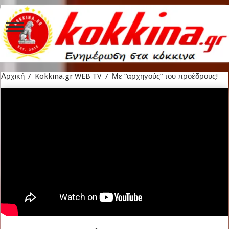
Αρχική
/
Kokkina.gr WEB TV
/
Με “αρχηγούς” του προέδρους!