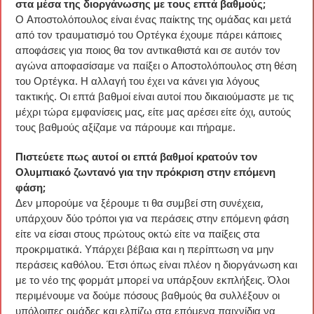
στα μέσα της διοργάνωσης με τους επτά βαθμούς;
Ο Αποστολόπουλος είναι ένας παίκτης της ομάδας και μετά
από τον τραυματισμό του Ορτέγκα έχουμε πάρει κάποιες
αποφάσεις για ποιος θα τον αντικαθιστά και σε αυτόν τον
αγώνα αποφασίσαμε να παίξει ο Αποστολόπουλος στη θέση
του Ορτέγκα. Η αλλαγή του έχει να κάνει για λόγους
τακτικής. Οι επτά βαθμοί είναι αυτοί που δικαιούμαστε με τις
μέχρι τώρα εμφανίσεις μας, είτε μας αρέσει είτε όχι, αυτούς
τους βαθμούς αξίζαμε να πάρουμε και πήραμε.
Πιστεύετε πως αυτοί οι επτά βαθμοί κρατούν τον
Ολυμπιακό ζωντανό για την πρόκριση στην επόμενη
φάση;
Δεν μπορούμε να ξέρουμε τι θα συμβεί στη συνέχεια,
υπάρχουν δύο τρόποι για να περάσεις στην επόμενη φάση
είτε να είσαι στους πρώτους οκτώ είτε να παίξεις στα
προκριματικά. Υπάρχει βέβαια και η περίπτωση να μην
περάσεις καθόλου. Έτσι όπως είναι πλέον η διοργάνωση και
με το νέο της φορμάτ μπορεί να υπάρξουν εκπλήξεις. Όλοι
περιμένουμε να δούμε πόσους βαθμούς θα συλλέξουν οι
υπόλοιπες ομάδες και ελπίζω στα επόμενα παιχνίδια να