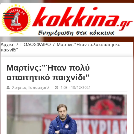
Αρχική
/
ΠΟΔΟΣΦΑΙΡΟ
/
Μαρτίνς:”Ήταν πολύ απαιτητικό
παιχνίδι”
Μαρτίνς:”Ήταν πολύ
απαιτητικό παιχνίδι”
Χρήστος Παπαμιχαήλ
1:03 - 13/12/2021