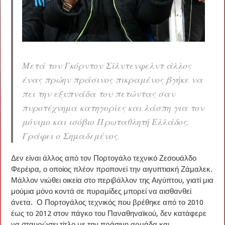
Μετά τον Γκόρντον Σίλντενφελντ άλλος
ένας πρώην πράσινος πικραμένος βγήκε να
πει την εξυπνάδα του πετώντας σαν
πυροτέχνημα κατηγορίες και λάσπη για τον
μόνιμο και ισόβιο Πρωταθλητή Ελλάδος.
Γράφει ο Σημαδεμένος.
Δεν είναι άλλος από τον Πορτογάλο τεχνικό Ζεσουάλδο
Φερέιρα, ο οποίος πλέον προπονεί την αιγυπτιακή Ζάμαλεκ.
Μάλλον νιώθει οικεία στο περιβάλλον της Αιγύπτου, γιατί μια
μούμια μόνο κοντά σε πυραμίδες μπορεί να αισθανθεί
άνετα. Ο Πορτογάλος τεχνικός που βρέθηκε από το 2010
έως το 2012 στον πάγκο του Παναθηναϊκού, δεν κατάφερε
να σταυρώσει τίτλο με την πράσινη αρμάδα και