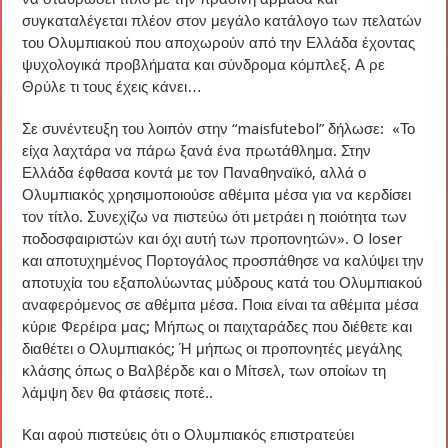
συγκαταλέγεται πλέον στον μεγάλο κατάλογο των πελατών
του Ολυμπιακού που αποχωρούν από την Ελλάδα έχοντας
ψυχολογικά προβλήματα και σύνδρομα κόμπλεξ. Α ρε
Θρύλε τι τους έχεις κάνει…
Σε συνέντευξη του λοιπόν στην “maisfutebol” δήλωσε: «Το
είχα λαχτάρα να πάρω ξανά ένα πρωτάθλημα. Στην
Ελλάδα έφθασα κοντά με τον Παναθηναϊκό, αλλά ο
Ολυμπιακός χρησιμοποιούσε αθέμιτα μέσα για να κερδίσει
τον τίτλο. Συνεχίζω να πιστεύω ότι μετράει η ποιότητα των
ποδοσφαιριστών και όχι αυτή των προπονητών». O loser
και αποτυχημένος Πορτογάλος προσπάθησε να καλύψει την
αποτυχία του εξαπολύωντας μύδρους κατά του Ολυμπιακού
αναφερόμενος σε αθέμιτα μέσα. Ποια είναι τα αθέμιτα μέσα
κύριε Φερέιρα μας; Μήπως οι παιχταράδες που διέθετε και
διαθέτει ο Ολυμπιακός; Ή μήπως οι προπονητές μεγάλης
κλάσης όπως ο Βαλβέρδε και ο Μίτσελ, των οποίων τη
λάμψη δεν θα φτάσεις ποτέ..
Και αφού πιστεύεις ότι ο Ολυμπιακός επιστρατεύει