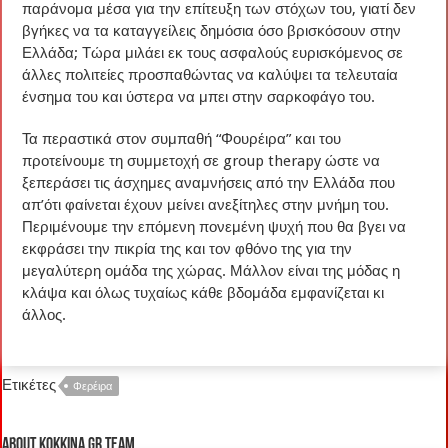
παράνομα μέσα για την επίτευξη των στόχων του, γιατί δεν
βγήκες να τα καταγγείλεις δημόσια όσο βρισκόσουν στην
Ελλάδα; Τώρα μιλάει εκ τους ασφαλούς ευρισκόμενος σε
άλλες πολιτείες προσπαθώντας να καλύψει τα τελευταία
ένσημα του και ύστερα να μπει στην σαρκοφάγο του.
Τα περαστικά στον συμπαθή “Φουρέιρα” και του
προτείνουμε τη συμμετοχή σε group therapy ώστε να
ξεπεράσει τις άσχημες αναμνήσεις από την Ελλάδα που
απ’ότι φαίνεται έχουν μείνει ανεξίτηλες στην μνήμη του.
Περιμένουμε την επόμενη πονεμένη ψυχή που θα βγει να
εκφράσει την πικρία της και τον φθόνο της για την
μεγαλύτερη ομάδα της χώρας. Μάλλον είναι της μόδας η
κλάψα και όλως τυχαίως κάθε βδομάδα εμφανίζεται κι
άλλος.
Ετικέτες
Φερέιρα
About kokkina.gr TEAM