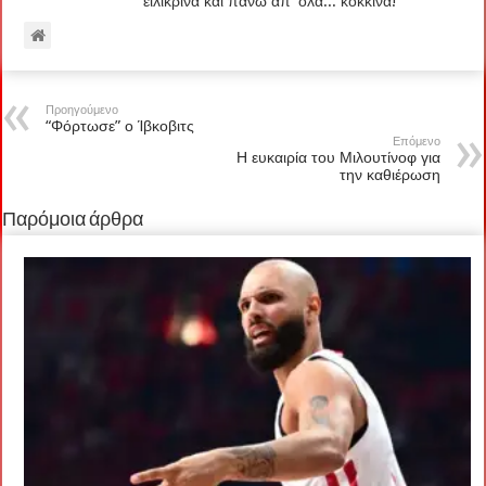
ειλικρινά και πάνω απ' όλα... κόκκινα!
Προηγούμενο
“Φόρτωσε” ο Ίβκοβιτς
Επόμενο
Η ευκαιρία του Μιλουτίνοφ για
την καθιέρωση
Παρόμοια άρθρα