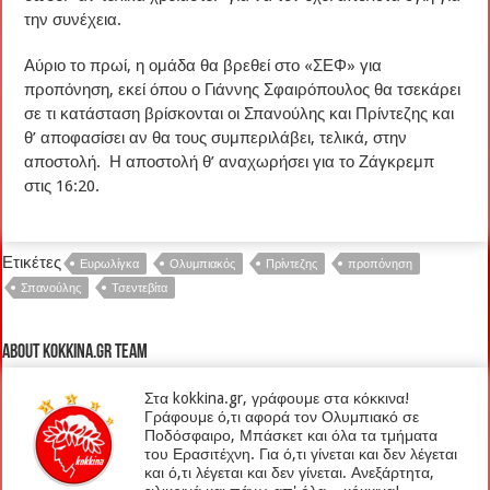
την συνέχεια.
Αύριο το πρωί, η ομάδα θα βρεθεί στο «ΣΕΦ» για
προπόνηση, εκεί όπου ο Γιάννης Σφαιρόπουλος θα τσεκάρει
σε τι κατάσταση βρίσκονται οι Σπανούλης και Πρίντεζης και
θ’ αποφασίσει αν θα τους συμπεριλάβει, τελικά, στην
αποστολή. Η αποστολή θ’ αναχωρήσει για το Ζάγκρεμπ
στις 16:20.
Ετικέτες
Ευρωλίγκα
Ολυμπιακός
Πρίντεζης
προπόνηση
Σπανούλης
Τσεντεβίτα
About kokkina.gr TEAM
Στα kokkina.gr, γράφουμε στα κόκκινα!
Γράφουμε ό,τι αφορά τον Ολυμπιακό σε
Ποδόσφαιρο, Μπάσκετ και όλα τα τμήματα
του Ερασιτέχνη. Για ό,τι γίνεται και δεν λέγεται
και ό,τι λέγεται και δεν γίνεται. Ανεξάρτητα,