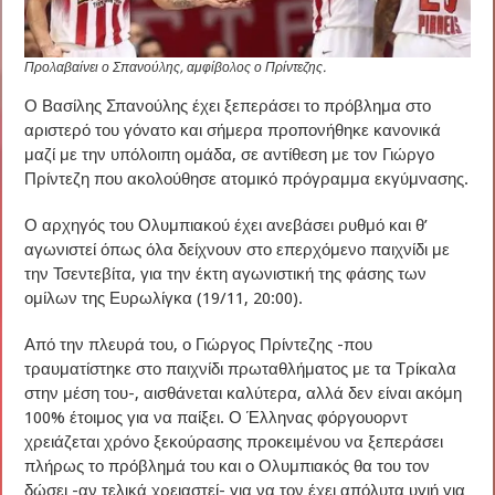
Προλαβαίνει ο Σπανούλης, αμφίβολος ο Πρίντεζης.
Ο Βασίλης Σπανούλης έχει ξεπεράσει το πρόβλημα στο
αριστερό του γόνατο και σήμερα προπονήθηκε κανονικά
μαζί με την υπόλοιπη ομάδα, σε αντίθεση με τον Γιώργο
Πρίντεζη που ακολούθησε ατομικό πρόγραμμα εκγύμνασης.
Ο αρχηγός του Ολυμπιακού έχει ανεβάσει ρυθμό και θ’
αγωνιστεί όπως όλα δείχνουν στο επερχόμενο παιχνίδι με
την Τσεντεβίτα, για την έκτη αγωνιστική της φάσης των
ομίλων της Ευρωλίγκα (19/11, 20:00).
Από την πλευρά του, ο Γιώργος Πρίντεζης -που
τραυματίστηκε στο παιχνίδι πρωταθλήματος με τα Τρίκαλα
στην μέση του-, αισθάνεται καλύτερα, αλλά δεν είναι ακόμη
100% έτοιμος για να παίξει. Ο Έλληνας φόργουορντ
χρειάζεται χρόνο ξεκούρασης προκειμένου να ξεπεράσει
πλήρως το πρόβλημά του και ο Ολυμπιακός θα του τον
δώσει -αν τελικά χρειαστεί- για να τον έχει απόλυτα υγιή για