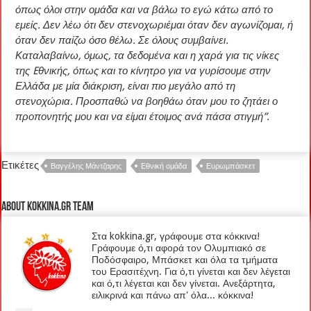
όπως όλοι στην ομάδα και να βάλω το εγώ κάτω από το
εμείς. Δεν λέω ότι δεν στενοχωριέμαι όταν δεν αγωνίζομαι, ή
όταν δεν παίζω όσο θέλω. Σε όλους συμβαίνει.
Καταλαβαίνω, όμως, τα δεδομένα και η χαρά για τις νίκες
της Eθνικής, όπως και το κίνητρο για να γυρίσουμε στην
Ελλάδα με μία διάκριση, είναι πιο μεγάλο από τη
στενοχώρια. Προσπαθώ να βοηθάω όταν μου το ζητάει ο
προπονητής μου και να είμαι έτοιμος ανά πάσα στιγμή”.
Ετικέτες
Βαγγέλης Μάντζαρης
Εθνική ομάδα
Ευρωμπάσκετ
About kokkina.gr TEAM
Στα kokkina.gr, γράφουμε στα κόκκινα!
Γράφουμε ό,τι αφορά τον Ολυμπιακό σε
Ποδόσφαιρο, Μπάσκετ και όλα τα τμήματα
του Ερασιτέχνη. Για ό,τι γίνεται και δεν λέγεται
και ό,τι λέγεται και δεν γίνεται. Ανεξάρτητα,
ειλικρινά και πάνω απ' όλα... κόκκινα!