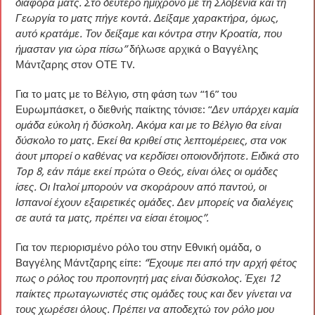
διάφορα ματς. Στο δεύτερο ημίχρονο με τη Σλοβενία και τη
Γεωργία το ματς πήγε κοντά. Δείξαμε χαρακτήρα, όμως,
αυτό κρατάμε. Τον δείξαμε και κόντρα στην Κροατία, που
ήμασταν για ώρα πίσω”
δήλωσε αρχικά ο Βαγγέλης
Μάντζαρης στον ΟΤΕ TV.
Για το ματς με το Βέλγιο, στη φάση των “16” του
Ευρωμπάσκετ, ο διεθνής παίκτης τόνισε: “
Δεν υπάρχει καμία
ομάδα εύκολη ή δύσκολη. Ακόμα και με το Βέλγιο θα είναι
δύσκολο το ματς. Εκεί θα κριθεί στις λεπτομέρειες, στα νοκ
άουτ μπορεί ο καθένας να κερδίσει οποιονδήποτε. Ειδικά στο
Top 8, εάν πάμε εκεί πρώτα ο Θεός, είναι όλες οι ομάδες
ίσες. Οι Ιταλοί μπορούν να σκοράρουν από παντού, οι
Ισπανοί έχουν εξαιρετικές ομάδες. Δεν μπορείς να διαλέγεις
σε αυτά τα ματς, πρέπει να είσαι έτοιμος”.
Για τον περιορισμένο ρόλο του στην Εθνική ομάδα, ο
Βαγγέλης Μάντζαρης είπε:
“Έχουμε πει από την αρχή φέτος
πως ο ρόλος του προπονητή μας είναι δύσκολος. Έχει 12
παίκτες πρωταγωνιστές στις ομάδες τους και δεν γίνεται να
τους χωρέσει όλους. Πρέπει να αποδεχτώ τον ρόλο μου