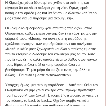
Η Κίμκι έχει χάσει δύο σερί παιχνίδια στο σπίτι της και
σίγουρα θα παλέψει σκληρά για τη νίκη. Όμως, εμείς
κοιτάμε την ομάδα μας και θα δώσουμε όλοι τον καλύτερό
μας εαυτό για να πάρουμε μια ακόμη νίκη».
Οι «διαβολο-εβδομάδες» φαίνεται πως ταιριάζουν στον
Ολυμπιακό, καθώς μέχρι στιγμής δεν έχει χάσει ματς στην
διάρκειά τους. «Μακάρι να συνεχιστεί η παράδοση»,
σχολίασε ο γκαρντ των «ερυθρολεύκων» και συνέχισε:
«Κοιτάμε κάθε ματς ξεχωριστά και όλοι οι παίκτες είμαστε
πάντα έτοιμοι να δώσουμε τον καλύτερό μας εαυτό. Αυτό
που ξεχωρίζει τις καλές ομάδες είναι το βάθος στον πάγκο
τους. Είμαστε όλοι ισάξιοι και μπορούμε όλοι να
βοηθήσουμε. Τη μία μέρα θα παίξει ο ένας, την άλλη ο
άλλος… Για αυτό είμαστε ανταγωνιστικοί».
Υπάρχει, όμως, μια ακόμη παράδοση… Αυτή που θέλει τον
Ολυμπιακό να μην χάνει κόντρα στον πρώην προπονητή
του, Γιώργο Μπαρτζώκα! «Έχουμε ζήσει ωραίες στιγμές με
τον κόουτς, το back to back… Όχι δεν συμβαίνει κάτι
ιδιαίτερο, απλά τυχαίνει και παίζουμε καλά όταν τον