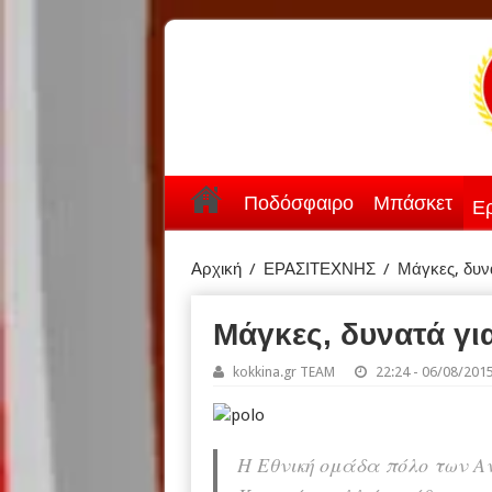
Ποδόσφαιρο
Μπάσκετ
Ερ
Αρχική
/
ΕΡΑΣΙΤΕΧΝΗΣ
/
Μάγκες, δυνα
Μάγκες, δυνατά για
kokkina.gr TEAM
22:24 - 06/08/201
Η Εθνική ομάδα πόλο των Α