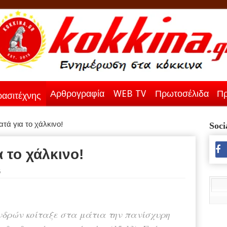
Αρθρογραφία
WEB TV
Πρωτοσέλιδα
Πρ
ασιτέχνης
τά για το χάλκινο!
Soci
 το χάλκινο!
5
νδρών κοίταξε στα μάτια την πανίσχυρη