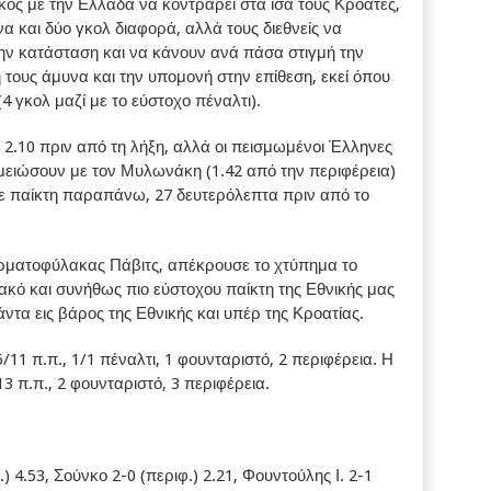
κός με την Ελλάδα να κοντράρει στα ίσα τους Κροάτες,
να και δύο γκολ διαφορά, αλλά τους διεθνείς να
ην κατάσταση και να κάνουν ανά πάσα στιγμή την
τους άμυνα και την υπομονή στην επίθεση, εκεί όπου
 γκολ μαζί με το εύστοχο πέναλτι).
 2.10 πριν από τη λήξη, αλλά οι πεισμωμένοι Έλληνες
ειώσουν με τον Μυλωνάκη (1.42 από την περιφέρεια)
με παίκτη παραπάνω, 27 δευτερόλεπτα πριν από το
ερματοφύλακας Πάβιτς, απέκρουσε το χτύπημα το
κό και συνήθως πιο εύστοχου παίκτη της Εθνικής μας
άντα εις βάρος της Εθνικής και υπέρ της Κροατίας.
11 π.π., 1/1 πέναλτι, 1 φουνταριστό, 2 περιφέρεια. Η
3 π.π., 2 φουνταριστό, 3 περιφέρεια.
 4.53, Σούνκο 2-0 (περιφ.) 2.21, Φουντούλης Ι. 2-1