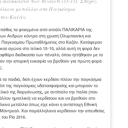
 διαδικασία των πέναλτι (15-13). Στόχος,
 χάλκινο μετάλλιο στο Παγκόσμιο
του Καζάν.
ο πάθος τα φτιαγμένα από ατσάλι ΠΑΛΙΚΑΡΙΑ της
των Ανδρών κόντρα στη χρυσή Ολυμπιονίκη και
ου Παγκοσμίου Πρωταθλήματος στο Καζάν. Κατάφεραν
ικού αγώνα στο τελικό 10-10, αλλά αυτή τη φορά δεν
φθόρο διαδικασία των πέναλτι, όπου ηττήθηκαν με το
σαν την ιστορική ευκαιρία να βρεθούν για πρώτη φορά
ς.
ά τα παιδιά, διότι έχουν κερδίσει πλέον την παγκόσμια
λίτ της παγκόσμιας υδατοσφαίρισης και μπορούν το
ελικό της διοργάνωσης, με αντίπαλο την Ιταλία (που
άλλον ημιτελικό) να κερδίσουν και να βρεθούν στο
κινο μετάλλιο όπως είχε κάνει η αντίστοιχη Εθνική
 Μόντρεαλ. Και παράλληλανα κερδίσουν την απευθείας
του Ρίο 2016.