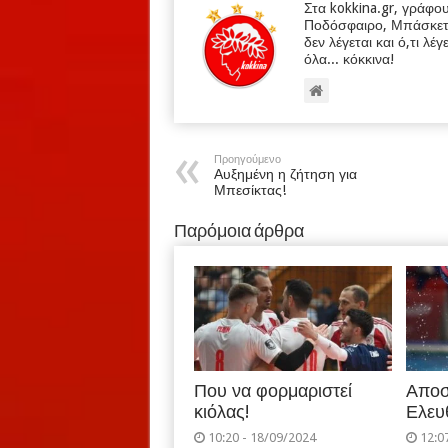
Στα kokkina.gr, γράφο
Ποδόσφαιρο, Μπάσκετ κα
δεν λέγεται και ό,τι λέγ
όλα... κόκκινα!
Προηγούμενο
Αυξημένη η ζήτηση για
Μπεσίκτας!
Παρόμοια άρθρα
Που να φορμαριστεί
Αποσ
κιόλας!
Ελευ
10:20 - 18/09/2024
12:0