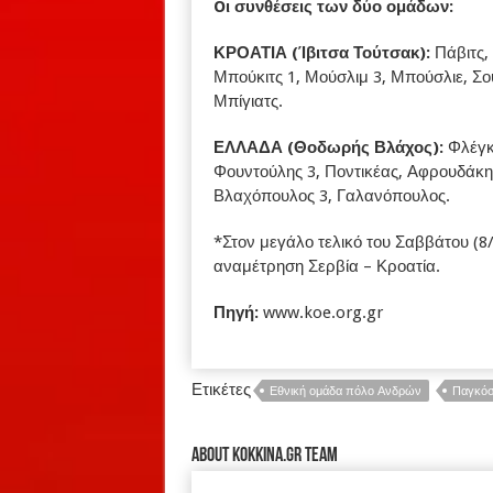
Oι συνθέσεις των δύο ομάδων:
ΚΡΟΑΤΙΑ (Ίβιτσα Τούτσακ):
Πάβιτς, 
Μπούκιτς 1, Μούσλιμ 3, Μπούσλιε, Σο
Μπίγιατς.
ΕΛΛΑΔΑ (Θοδωρής Βλάχος):
Φλέγκα
Φουντούλης 3, Ποντικέας, Αφρουδάκης
Βλαχόπουλος 3, Γαλανόπουλος.
*Στον μεγάλο τελικό του Σαββάτου (8/
αναμέτρηση Σερβία – Κροατία.
Πηγή:
www.koe.org.gr
Ετικέτες
Εθνική ομάδα πόλο Ανδρών
Παγκόσ
About kokkina.gr TEAM