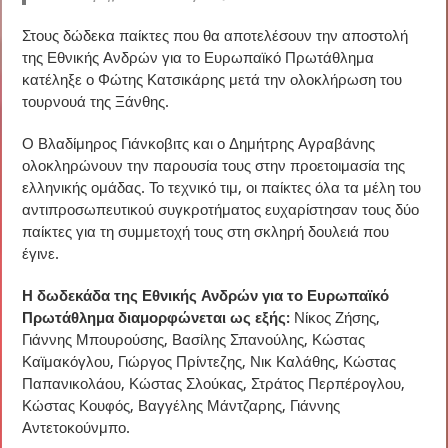
Στους δώδεκα παίκτες που θα αποτελέσουν την αποστολή
της Εθνικής Ανδρών για το Ευρωπαϊκό Πρωτάθλημα
κατέληξε ο Φώτης Κατσικάρης μετά την ολοκλήρωση του
τουρνουά της Ξάνθης.
Ο Βλαδίμηρος Γιάνκοβιτς και ο Δημήτρης Αγραβάνης
ολοκληρώνουν την παρουσία τους στην προετοιμασία της
ελληνικής ομάδας. Το τεχνικό τιμ, οι παίκτες όλα τα μέλη του
αντιπροσωπευτικού συγκροτήματος ευχαρίστησαν τους δύο
παίκτες για τη συμμετοχή τους στη σκληρή δουλειά που
έγινε.
Η δωδεκάδα της Εθνικής Ανδρών για το Ευρωπαϊκό
Πρωτάθλημα διαμορφώνεται ως εξής:
Νίκος Ζήσης,
Γιάννης Μπουρούσης, Βασίλης Σπανούλης, Κώστας
Καϊμακόγλου, Γιώργος Πρίντεζης, Νικ Καλάθης, Κώστας
Παπανικολάου, Κώστας Σλούκας, Στράτος Περπέρογλου,
Κώστας Κουφός, Βαγγέλης Μάντζαρης, Γιάννης
Αντετοκούνμπο.