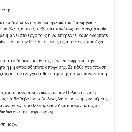
τονή:
ικά δηλώσει, η πολιτική ηγεσία του Υπουργείου
νε σε άλλες εποχές, σέβεται απολύτως την ανεξαρτησία
εμβαίνει στο έργο τους ή να επηρεάζει καθοιονδήποτε
νει και με την Ε.Ε.Α., σε όλες τις υποθέσεις που έχει
α οποιασδήποτε υπόθεσης ούτε να εκφράσω την
τα ή μη οποιασδήποτε απόφασης. Σε κάθε περίπτωση,
α ζητήσει τον έλεγχο κάθε απόφασης ή την επανεξέτασή
τι το μόνο που ενδιαφέρει την Πολιτεία είναι η
ως να διαβεβαιώσω ότι δεν γίνεται ανεκτή η εκ μέρους
νόνων και προβλεπόμενων διαδικασιών, ιδίως ως
διαδικασία της ψηφοφορίας.
έση μας».