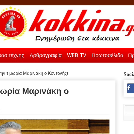
ασιτέχνης
Αρθρογραφία
WEB TV
Πρωτοσέλιδα
Πρ
την τιμωρία Μαρινάκη ο Κοντονής!
Soci
μωρία Μαρινάκη ο
5