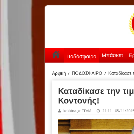
Μπάσκετ
Ερ
Ποδόσφαιρο
Αρχική
/
ΠΟΔΟΣΦΑΙΡΟ
/
Καταδίκασε 
Καταδίκασε την τι
Κοντονής!
kokkina.gr TEAM
21:11 - 05/11/201