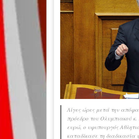
Λίγες ώρες μετά την απόφα
πρόεδρο του Ολυμπιακού κ.
ευρώ, ο υφυπουργός Αθλητι
καταδίκασε τη διαδικασία 