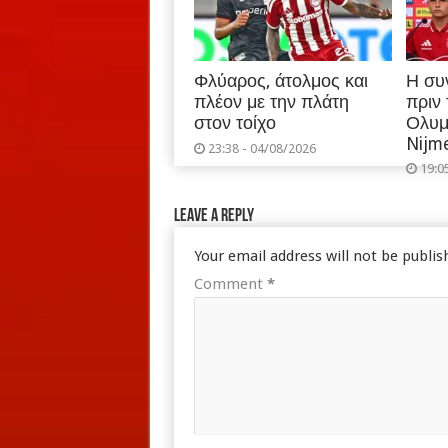
Φλύαρος, άτολμος και
Η συ
πλέον με την πλάτη
πριν
στον τοίχο
Ολυμ
Nijm
23:38 - 04/08/2026
19:0
Leave a Reply
Your email address will not be publis
Comment
*