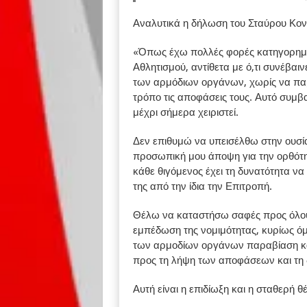
Αναλυτικά η δήλωση του Σταύρου Κον
«Όπως έχω πολλές φορές κατηγορηματ
Αθλητισμού, αντίθετα με ό,τι συνέβαι
των αρμόδιων οργάνων, χωρίς να παρ
τρόπο τις αποφάσεις τους. Αυτό συμβαί
μέχρι σήμερα χειριστεί.
Δεν επιθυμώ να υπεισέλθω στην ουσί
προσωπική μου άποψη για την ορθότη
κάθε θιγόμενος έχει τη δυνατότητα ν
της από την ίδια την Επιτροπή.
Θέλω να καταστήσω σαφές προς όλους ό
εμπέδωση της νομιμότητας, κυρίως όμ
των αρμοδίων οργάνων παραβίαση κα
προς τη λήψη των αποφάσεων και τη 
Αυτή είναι η επιδίωξη και η σταθερή θ