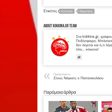
Ετικέτες
Κοντονής
Μαρινάκης
About kokkina.gr TEAM
Στα kokkina.gr, γράφο
Ποδόσφαιρο, Μπάσκετ κα
δεν λέγεται και ό,τι λέγ
όλα... κόκκινα!
Προηγούμενο
Στους Νάγκετς ο Παπανικολάου
Παρόμοια άρθρα