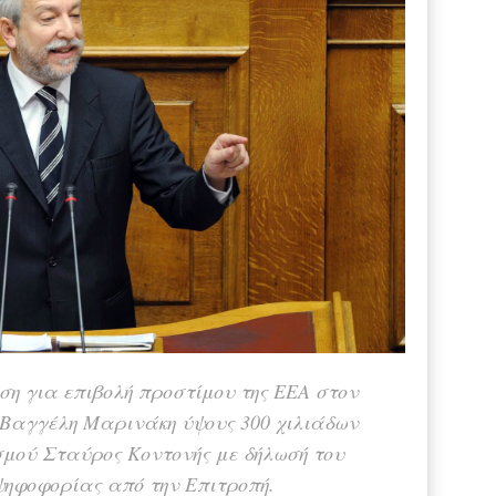
ση για επιβολή προστίμου της ΕΕΑ στον
 Βαγγέλη Μαρινάκη ύψους 300 χιλιάδων
σμού Σταύρος Κοντονής με δήλωσή του
ψηφοφορίας από την Επιτροπή.