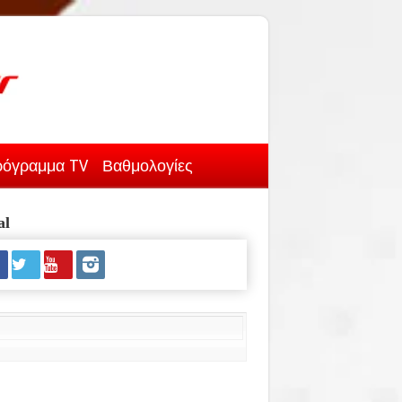
όγραμμα TV
Βαθμολογίες
al