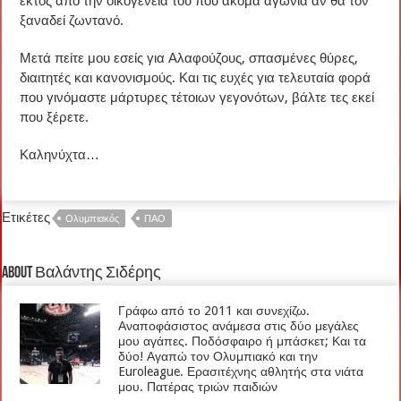
εκτός από την οικογένειά του που ακόμα αγωνιά αν θα τον
ξαναδεί ζωντανό.
Μετά πείτε μου εσείς για Αλαφούζους, σπασμένες θύρες,
διαιτητές και κανονισμούς. Και τις ευχές για τελευταία φορά
που γινόμαστε μάρτυρες τέτοιων γεγονότων, βάλτε τες εκεί
που ξέρετε.
Καληνύχτα…
Ετικέτες
Ολυμπιακός
ΠΑΟ
About Βαλάντης Σιδέρης
Γράφω από το 2011 και συνεχίζω.
Αναποφάσιστος ανάμεσα στις δύο μεγάλες
μου αγάπες. Ποδόσφαιρο ή μπάσκετ; Και τα
δύο! Αγαπώ τον Ολυμπιακό και την
Euroleague. Ερασιτέχνης αθλητής στα νιάτα
μου. Πατέρας τριών παιδιών