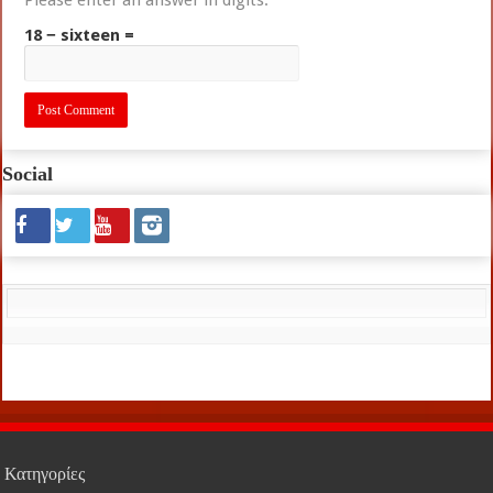
Please enter an answer in digits:
18 − sixteen =
Social
Κατηγορίες