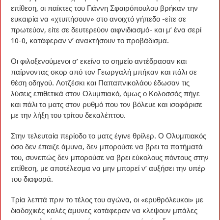
επίθεση, οι παίκτες του Γιάννη Σφαιρόπουλου βρήκαν την
ευκαιρία να «χτυπήσουν» στο ανοιχτό γήπεδο -είτε σε
πρωτεύον, είτε σε δευτερεύον αιφνιδιασμό- και μ’ ένα σερί
10-0, κατάφεραν ν’ ανακτήσουν το προβάδισμα.
Οι φιλοξενούμενοι σ’ εκείνο το σημείο αντέδρασαν και
παίρνοντας σκορ από τον Γεωργαλή μπήκαν και πάλι σε
θέση οδηγού. Λοτζέσκι και Παπαπνικολάου έδωσαν τις
λύσεις επιθετικά στον Ολυμπιακό, όμως ο Κολοσσός πήγε
και πάλι το ματς στον ρυθμό που τον βόλευε και ισοφάρισε
με την λήξη του τρίτου δεκαλέπτου.
Στην τελευταία περίοδο το ματς έγινε θρίλερ. Ο Ολυμπιακός
όσο δεν έπαιζε άμυνα, δεν μπορούσε να βρει τα πατήματά
του, συνεπώς δεν μπορούσε να βρει εύκολους πόντους στην
επίθεση, με αποτέλεσμα να μην μπορεί ν’ αυξήσει την υπέρ
του διαφορά.
Τρία λεπτά πριν το τέλος του αγώνα, οι «ερυθρόλευκοι» με
διαδοχικές καλές άμυνες κατάφεραν να κλέψουν μπάλες