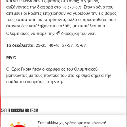
και να τελειώσουν τις φάσεις στο ανοιχτό γήπεδο,
αυξάνοντας την διαφορά στο +6 (73-67). Στον χρόνο που
απέμενε οι Ροδίτες επιχείρησαν να γυρίσουν την εις βάρος
τους κατάσταση με τα τρίποντα, αλλά οι προσπάθειες που
έκαναν δεν κατέληξαν στο καλάθι, με αποτέλεσμα ο
η
Ολυμπιακός να πάρει την 4
διαδοχική του νίκη.
Τα δεκάλεπτα:
25-25, 40-46, 57-57, 75-67
MVP:
Ο Έρικ Γκριν ήταν ο κορυφαίος του Ολυμπιακού,
βοηθώντας με τους πόντους του στα κρίσιμα σημεία την
ομάδα του να φτάσει στη νίκη.
About kokkina.gr TEAM
Στα kokkina.gr, γράφουμε στα κόκκινα!