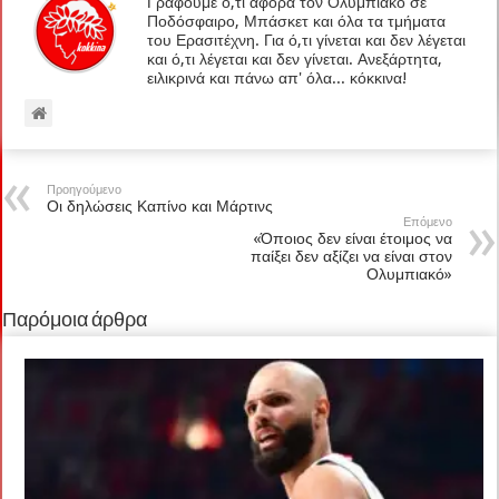
Γράφουμε ό,τι αφορά τον Ολυμπιακό σε
Ποδόσφαιρο, Μπάσκετ και όλα τα τμήματα
του Ερασιτέχνη. Για ό,τι γίνεται και δεν λέγεται
και ό,τι λέγεται και δεν γίνεται. Ανεξάρτητα,
ειλικρινά και πάνω απ' όλα... κόκκινα!
Προηγούμενο
Οι δηλώσεις Καπίνο και Μάρτινς
Επόμενο
«Όποιος δεν είναι έτοιμος να
παίξει δεν αξίζει να είναι στον
Ολυμπιακό»
Παρόμοια άρθρα