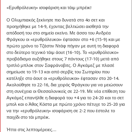
«Ερυθρόλευκη» ισοφάριση και τάιμ μπρέικ!
Ο Ολυμπιακός ξεκίνησε πιο δυνατά στο 4ο σετ και
προηγήθηκε με 14-9, έχοντας βελτιώσει αισθητά την
απόδοσή του στο σημείο εκείνο. Με άσσο του Ανδρέα
Φράγκου οι «ερυθρόλευκοι» έφτασαν στο +6 (15-9) και με
πρώτο χρόνο το Τζάστιν Ντάφ πήγαν με αυτή τη διαφορά
στο δεύτερο τεχνικό τάιμ άουτ (16-10). Το «ερυθρόλευκο»
προβάδισμα αυξήθηκε στους 7 πόντους (17-10) μετά από
τριπλό μπλοκ στον Σαφράνοβιτς. Ο Αγκάμεζ με πλασέ
σημείωσε το 19-13 και από σερβίς του Σωτηρίου που
κατέληξε στο άουτ οι «ερυθρόλευκοι» έφτασαν στο 20-14.
Ακολούθησε το 22-16, δια χειρός Φράγκου για να μειώσουν
στη συνέχεια οι Θεσσαλονικείς σε 22-19. Με νέα επίθεση του
Αγκάμεζ επανήλθε η διαφορά του +4 για το 24-20 και το σετ
μπολ και ο Άθος Κόστα με πρώτο χρόνο πέτυχε το 25-20 για
να την «ερυθρόλευκη» ισοφάριση σε 2-2 που έστειλε το
παιχίδι στο τάι μπρέικ.
Ήττα στις λεπτομέρειες…