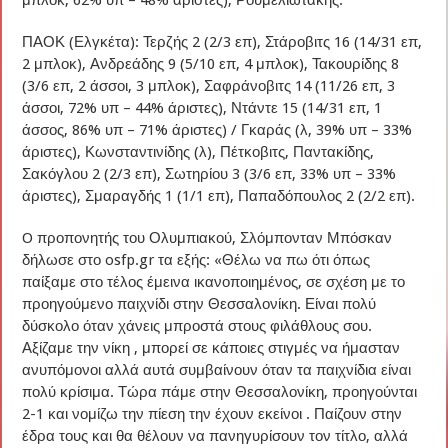
μπλοκ, 62% υπ – 48% άριστες), Ρουμελιωτάκης.
ΠΑΟΚ (Ελγκέτα): Τερζής 2 (2/3 επ), Στάροβιτς 16 (14/31 επ,
2 μπλοκ), Ανδρεάδης 9 (5/10 επ, 4 μπλοκ), Τακουρίδης 8
(3/6 επ, 2 άσσοι, 3 μπλοκ), Σαφράνοβιτς 14 (11/26 επ, 3
άσσοι, 72% υπ – 44% άριστες), Ντάντε 15 (14/31 επ, 1
άσσος, 86% υπ – 71% άριστες) / Γκαράς (λ, 39% υπ – 33%
άριστες), Κωνσταντινίδης (λ), Πέτκοβιτς, Παντακίδης,
Σακόγλου 2 (2/3 επ), Σωτηρίου 3 (3/6 επ, 33% υπ – 33%
άριστες), Σμαραγδής 1 (1/1 επ), Παπαδόπουλος 2 (2/2 επ).
O προπονητής του Ολυμπιακού, Σλόμπονταν Μπόσκαν
δήλωσε στο osfp.gr τα εξής: «Θέλω να πω ότι όπως
παίξαμε στο τέλος έμεινα ικανοποιημένος, σε σχέση με το
προηγούμενο παιχνίδι στην Θεσσαλονίκη. Είναι πολύ
δύσκολο όταν χάνεις μπροστά στους φιλάθλους σου.
Αξίζαμε την νίκη , μπορεί σε κάποιες στιγμές να ήμασταν
ανυπόμονοι αλλά αυτά συμβαίνουν όταν τα παιχνίδια είναι
πολύ κρίσιμα. Τώρα πάμε στην Θεσσαλονίκη, προηγούνται
2-1 και νομίζω την πίεση την έχουν εκείνοι . Παίζουν στην
έδρα τους και θα θέλουν να πανηγυρίσουν τον τίτλο, αλλά