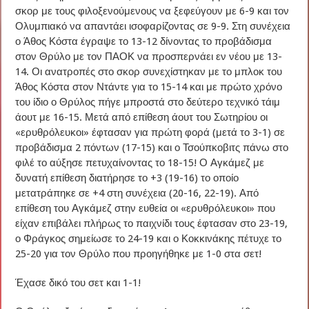
σκορ με τους φιλοξενούμενους να ξεφεύγουν με 6-9 και τον
Ολυμπιακό να απαντάει ισοφαρίζοντας σε 9-9. Στη συνέχεια
ο Άθος Κόστα έγραψε το 13-12 δίνοντας το προβάδισμα
στον Θρύλο με τον ΠΑΟΚ να προσπερνάει εν νέου με 13-
14. Οι ανατροπές στο σκορ συνεχίστηκαν με το μπλοκ του
Άθος Κόστα στον Ντάντε για το 15-14 και με πρώτο χρόνο
του ίδιο ο Θρύλος πήγε μπροστά στο δεύτερο τεχνικό τάιμ
άουτ με 16-15. Μετά από επίθεση άουτ του Σωτηρίου οι
«ερυθρόλευκοι» έφτασαν για πρώτη φορά (μετά το 3-1) σε
προβάδισμα 2 πόντων (17-15) και ο Τσούπκοβιτς πάνω στο
φιλέ το αύξησε πετυχαίνοντας το 18-15! Ο Αγκάμεζ με
δυνατή επίθεση διατήρησε το +3 (19-16) το οποίο
μετατράπηκε σε +4 στη συνέχεια (20-16, 22-19). Από
επίθεση του Αγκάμεζ στην ευθεία οι «ερυθρόλευκοι» που
είχαν επιβάλει πλήρως το παιχνίδι τους έφτασαν στο 23-19,
ο Φράγκος σημείωσε το 24-19 και ο Κοκκινάκης πέτυχε το
25-20 για τον Θρύλο που προηγήθηκε με 1-0 στα σετ!
Έχασε δικό του σετ και 1-1!