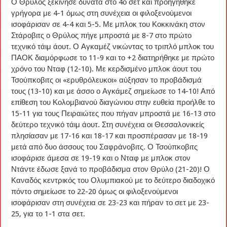
Ο Θρύλος ξεκίνησε δυνατά στο 4ο σετ και προηγήθηκε
γρήγορα με 4-1 όμως στη συνέχεια οι φιλοξενούμενοι
ισοφάρισαν σε 4-4 και 5-5. Με μπλοκ του Κοκκινάκη στον
Στάροβιτς ο Θρύλος πήγε μπροστά με 8-7 στο πρώτο
τεχνικό τάιμ άουτ. Ο Αγκαμέζ νικώντας το τριπλό μπλοκ του
ΠΑΟΚ διαμόρφωσε το 11-9 και το +2 διατηρήθηκε με πρώτο
χρόνο του Νταφ (12-10). Με κερδισμένο μπλοκ άουτ του
Τσούπκοβιτς οι «ερυθρόλευκοι» αύξησαν το προβάδισμά
τους (13-10) και με άσσο ο Αγκάμεζ σημείωσε το 14-10! Από
επίθεση του Κολομβιανού διαγώνιου στην ευθεία προήλθε το
15-11 για τους Πειραιώτες που πήγαν μπροστά με 16-13 στο
δεύτερο τεχνικό τάιμ άουτ. Στη συνέχεια οι Θεσσαλονικείς
πλησίασαν με 17-16 και 18-17 και προσπέρασαν με 18-19
μετά από δυο άσσους του Σαφράνοβιτς. Ο Τσούπκοβιτς
ισοφάρισε άμεσα σε 19-19 και ο Νταφ με μπλοκ στον
Ντάντε έδωσε ξανά το προβάδισμα στον Θρύλο (21-20)! Ο
Καναδός κεντρικός του Ολυμπιακού με το δεύτερο διαδοχικό
πόντο σημείωσε το 22-20 όμως οι φιλοξενούμενοι
ισοφάρισαν στη συνέχεια σε 23-23 και πήραν το σετ με 23-
25, για το 1-1 στα σετ.