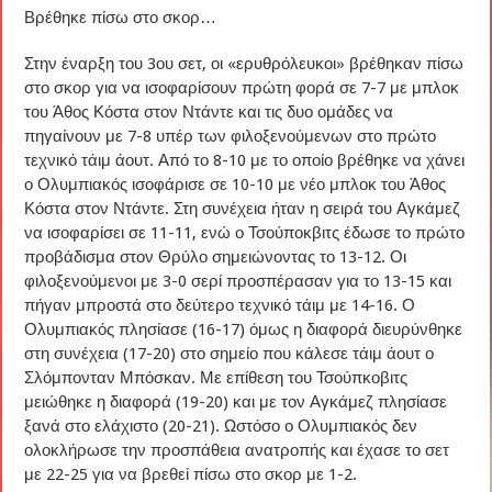
Βρέθηκε πίσω στο σκορ…
Στην έναρξη του 3ου σετ, οι «ερυθρόλευκοι» βρέθηκαν πίσω
στο σκορ για να ισοφαρίσουν πρώτη φορά σε 7-7 με μπλοκ
του Άθος Κόστα στον Ντάντε και τις δυο ομάδες να
πηγαίνουν με 7-8 υπέρ των φιλοξενούμενων στο πρώτο
τεχνικό τάιμ άουτ. Από το 8-10 με το οποίο βρέθηκε να χάνει
ο Ολυμπιακός ισοφάρισε σε 10-10 με νέο μπλοκ του Άθος
Κόστα στον Ντάντε. Στη συνέχεια ήταν η σειρά του Αγκάμεζ
να ισοφαρίσει σε 11-11, ενώ ο Τσούποκβιτς έδωσε το πρώτο
προβάδισμα στον Θρύλο σημειώνοντας το 13-12. Οι
φιλοξενούμενοι με 3-0 σερί προσπέρασαν για το 13-15 και
πήγαν μπροστά στο δεύτερο τεχνικό τάιμ με 14-16. Ο
Ολυμπιακός πλησίασε (16-17) όμως η διαφορά διευρύνθηκε
στη συνέχεια (17-20) στο σημείο που κάλεσε τάιμ άουτ ο
Σλόμπονταν Μπόσκαν. Με επίθεση του Τσούπκοβιτς
μειώθηκε η διαφορά (19-20) και με τον Αγκάμεζ πλησίασε
ξανά στο ελάχιστο (20-21). Ωστόσο ο Ολυμπιακός δεν
ολοκλήρωσε την προσπάθεια ανατροπής και έχασε το σετ
με 22-25 για να βρεθεί πίσω στο σκορ με 1-2.