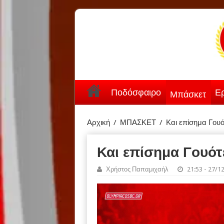
Ποδόσφαιρο
Ερ
Μπάσκετ
Αρχική
/
ΜΠΑΣΚΕΤ
/
Και επίσημα Γουό
Και επίσημα Γουότ
Χρήστος Παπαμιχαήλ
21:53 - 27/1