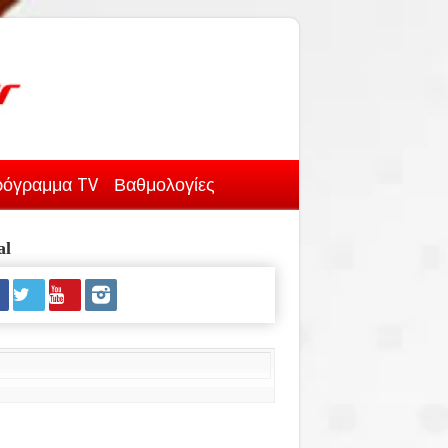
όγραμμα TV
Βαθμολογίες
al