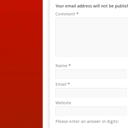
Your email address will not be publis
Comment
*
Name
*
Email
*
Website
Please enter an answer in digits: