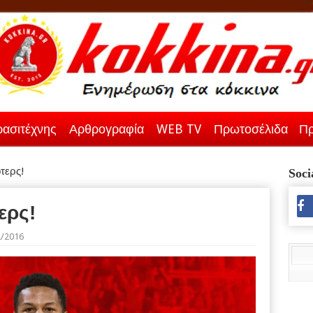
ασιτέχνης
Αρθρογραφία
WEB TV
Πρωτοσέλιδα
Πρ
τερς!
Soci
ερς!
2/2016