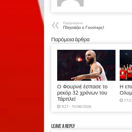
Προηγούμενο
Πλησιάζει ο Γουότερς!
Παρόμοια άρθρα
Ο Φουρνιέ έσπασε το
Η επ
ρεκόρ 32 χρόνων του
Ολυμ
Τάρπλεϊ
17:2
9:27 - 15/06/2026
Leave a Reply