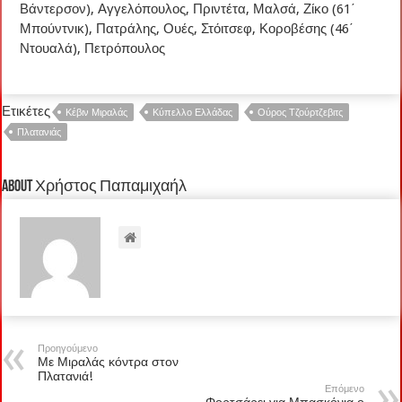
Βάντερσον), Αγγελόπουλος, Πριντέτα, Μαλσά, Ζίκο (61΄
Μπούντνικ), Πατράλης, Ουές, Στόιτσεφ, Κοροβέσης (46΄
Ντουαλά), Πετρόπουλος
Ετικέτες
Κέβιν Μιραλάς
Κύπελλο Ελλάδας
Ούρος Τζούρτζεβιτς
Πλατανιάς
About Χρήστος Παπαμιχαήλ
Προηγούμενο
Με Μιραλάς κόντρα στον
Πλατανιά!
Επόμενο
Φορτσάρει για Μπασκόνια ο