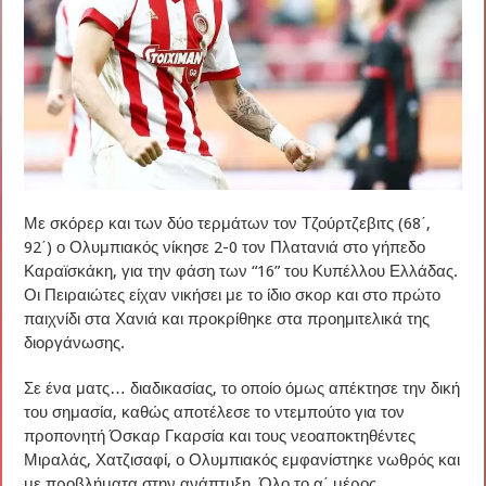
Με σκόρερ και των δύο τερμάτων τον Τζούρτζεβιτς (68΄,
92΄) ο Ολυμπιακός νίκησε 2-0 τον Πλατανιά στο γήπεδο
Καραϊσκάκη, για την φάση των “16” του Κυπέλλου Ελλάδας.
Οι Πειραιώτες είχαν νικήσει με το ίδιο σκορ και στο πρώτο
παιχνίδι στα Χανιά και προκρίθηκε στα προημιτελικά της
διοργάνωσης.
Σε ένα ματς… διαδικασίας, το οποίο όμως απέκτησε την δική
του σημασία, καθώς αποτέλεσε το ντεμπούτο για τον
προπονητή Όσκαρ Γκαρσία και τους νεοαποκτηθέντες
Μιραλάς, Χατζισαφί, ο Ολυμπιακός εμφανίστηκε νωθρός και
με προβλήματα στην ανάπτυξη. Όλο το α΄ μέρος