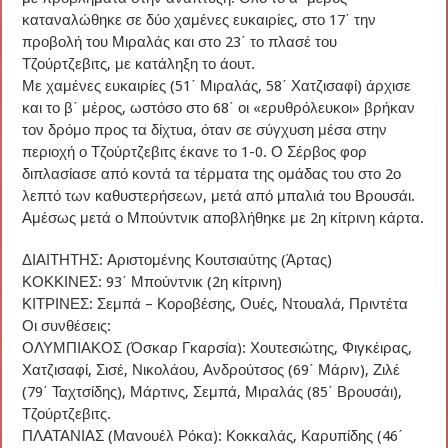
καταναλώθηκε σε δύο χαμένες ευκαιρίες, στο 17΄ την
προβολή του Μιραλάς και στο 23΄ το πλασέ του
Τζούρτζεβιτς, με κατάληξη το άουτ.
Με χαμένες ευκαιρίες (51΄ Μιραλάς, 58΄ Χατζισαφί) άρχισε
και το β΄ μέρος, ωστόσο στο 68΄ οι «ερυθρόλευκοι» βρήκαν
τον δρόμο προς τα δίχτυα, όταν σε σύγχυση μέσα στην
περιοχή ο Τζούρτζεβιτς έκανε το 1-0. Ο Σέρβος φορ
διπλασίασε από κοντά τα τέρματα της ομάδας του στο 2ο
λεπτό των καθυστερήσεων, μετά από μπαλιά του Βρουσάι.
Αμέσως μετά ο Μπούντνικ αποβλήθηκε με 2η κίτρινη κάρτα.
ΔΙΑΙΤΗΤΗΣ: Αριστομένης Κουτσιαύτης (Άρτας)
ΚΟΚΚΙΝΕΣ: 93΄ Μπούντνικ (2η κίτρινη)
ΚΙΤΡΙΝΕΣ: Σεμπά – Κοροβέσης, Ουές, Ντουαλά, Πριντέτα
Οι συνθέσεις:
ΟΛΥΜΠΙΑΚΟΣ (Όσκαρ Γκαρσία): Χουτεσιώτης, Φιγκέιρας,
Χατζισαφί, Σισέ, Νικολάου, Ανδρούτσος (69΄ Μάριν), Ζιλέ
(79΄ Ταχτσίδης), Μάρτινς, Σεμπά, Μιραλάς (85΄ Βρουσάι),
Τζούρτζεβιτς.
ΠΛΑΤΑΝΙΑΣ (Μανουέλ Ρόκα): Κοκκαλάς, Καρυπίδης (46΄