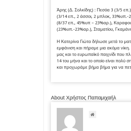
Άρης (Δ. Σολκίδης) : Πεσόα 3 (3/5 επ.)
(3/14 επ., 2 άσσοι, 2 μπλοκ, 33%υπ.-
(8/37 επ., 45%υπ – 23%αρ.), Καραφουλ
(23%υπ.-23%αρ.), Σταματίου, Γκαμάν
Η Κατερίνα Γιώτα δήλωσε μετά το ματ
εμφάνιση και πήραμε μια ακόμα νίκη.
μας και το ευρωπαϊκό παιχνίδι που πλ
14 του μήνα και το οποίο είναι πολύ 
και προχωράμε βήμα βήμα για να πετ
About Χρήστος Παπαμιχαήλ