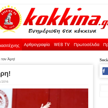
Αρθρογραφία
WEB TV
Πρωτοσέλιδα
Πρ
ασιτέχνης
 τον Άρη!
Soci
Άρη!
2/2016