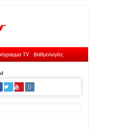
όγραμμα TV
Βαθμολογίες
al