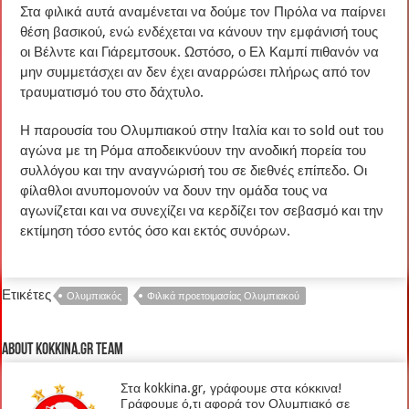
Στα φιλικά αυτά αναμένεται να δούμε τον Πιρόλα να παίρνει
θέση βασικού, ενώ ενδέχεται να κάνουν την εμφάνισή τους
οι Βέλντε και Γιάρεμτσουκ. Ωστόσο, ο Ελ Καμπί πιθανόν να
μην συμμετάσχει αν δεν έχει αναρρώσει πλήρως από τον
τραυματισμό του στο δάχτυλο.
Η παρουσία του Ολυμπιακού στην Ιταλία και το sold out του
αγώνα με τη Ρόμα αποδεικνύουν την ανοδική πορεία του
συλλόγου και την αναγνώρισή του σε διεθνές επίπεδο. Οι
φίλαθλοι ανυπομονούν να δουν την ομάδα τους να
αγωνίζεται και να συνεχίζει να κερδίζει τον σεβασμό και την
εκτίμηση τόσο εντός όσο και εκτός συνόρων.
Ετικέτες
Ολυμπιακός
Φιλικά προετοιμασίας Ολυμπιακού
About kokkina.gr TEAM
Στα kokkina.gr, γράφουμε στα κόκκινα!
Γράφουμε ό,τι αφορά τον Ολυμπιακό σε