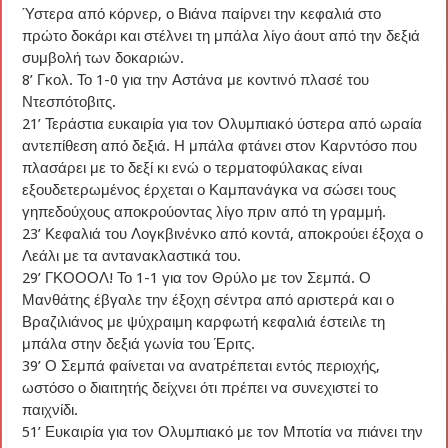
Ύστερα από κόρνερ, ο Βιάνα παίρνει την κεφαλιά στο
πρώτο δοκάρι και στέλνει τη μπάλα λίγο άουτ από την δεξιά
συμβολή των δοκαριών.
8’ Γκολ. Το 1-0 για την Αστάνα με κοντινό πλασέ του
Ντεσπότοβιτς.
21’ Τεράστια ευκαιρία για τον Ολυμπιακό ύστερα από ωραία
αντεπίθεση από δεξιά. Η μπάλα φτάνει στον Καρντόσο που
πλασάρει με το δεξί κι ενώ ο τερματοφύλακας είναι
εξουδετερωμένος έρχεται ο Καμπανάγκα να σώσει τους
γηπεδούχους αποκρούοντας λίγο πριν από τη γραμμή.
23’ Κεφαλιά του Λογκβινένκο από κοντά, αποκρούει έξοχα ο
Λεάλι με τα αντανακλαστικά του.
29’ ΓΚΟΟΟΛ! Το 1-1 για τον Θρύλο με τον Σεμπά. Ο
Μανθάτης έβγαλε την έξοχη σέντρα από αριστερά και ο
Βραζιλιάνος με ψύχραιμη καρφωτή κεφαλιά έστειλε τη
μπάλα στην δεξιά γωνία του Έριτς.
39’ Ο Σεμπά φαίνεται να ανατρέπεται εντός περιοχής,
ωστόσο ο διαιτητής δείχνει ότι πρέπει να συνεχιστεί το
παιχνίδι.
51’ Ευκαιρία για τον Ολυμπιακό με τον Μποτία να πιάνει την