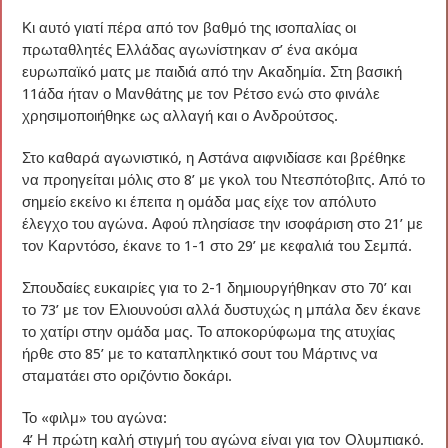
Κι αυτό γιατί πέρα από τον βαθμό της ισοπαλίας οι
πρωταθλητές Ελλάδας αγωνίστηκαν σ’ ένα ακόμα
ευρωπαϊκό ματς με παιδιά από την Ακαδημία. Στη βασική
11άδα ήταν ο Μανθάτης με τον Ρέτσο ενώ στο φινάλε
χρησιμοποιήθηκε ως αλλαγή και ο Ανδρούτσος.
Στο καθαρά αγωνιστικό, η Αστάνα αιφνιδίασε και βρέθηκε
να προηγείται μόλις στο 8’ με γκολ του Ντεσπότοβιτς. Από το
σημείο εκείνο κι έπειτα η ομάδα μας είχε τον απόλυτο
έλεγχο του αγώνα. Αφού πλησίασε την ισοφάριση στο 21’ με
τον Καρντόσο, έκανε το 1-1 στο 29’ με κεφαλιά του Σεμπά.
Σπουδαίες ευκαιρίες για το 2-1 δημιουργήθηκαν στο 70’ και
το 73’ με τον Ελιουνούσι αλλά δυστυχώς η μπάλα δεν έκανε
το χατίρι στην ομάδα μας. Το αποκορύφωμα της ατυχίας
ήρθε στο 85’ με το καταπληκτικό σουτ του Μάρτινς να
σταματάει στο οριζόντιο δοκάρι.
Το «φιλμ» του αγώνα:
4’ Η πρώτη καλή στιγμή του αγώνα είναι για τον Ολυμπιακό.