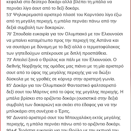
κεφαλιά στο δεύτερο δοκάρι αλλά βλέπει τη μπάλα να
περνάει λίγο άουτ από το δεξί δοκάρι.
53’ Ψηλοκρεμαστό αριστερό πλασέ του Καρντόσο λίγο έξω
από τη μεγάλη περιοχή, η μπάλα περνάει πάνω από την
δεξιά συμβολή των δοκαριών.
70’ Σπουδαία ευκαιρία για τον Ολυμπιακό με τον Ελιουνούσι
να μπαίνει καταμέτωπο προς την περιοχή της Αστάνα και
να σουτάρει με δύναμη με το δεξί αλλά ο τερματοφύλακας
των γηπεδούχων απέκρουσε με διπλή προσπάθεια.
73’ Απειλεί ξανά ο Θρύλος και πάλι με τον Ελιουνούσι. Ο
διεθνής Νορβηγός της ομάδας μας πιάνει με τη μία αριστερό
σουτ από το ύψος της μεγάλης περιοχής για να διώξει
δύσκολα με τις γροθιές σε κόρνερ στην αριστερή γωνία.
85’ Δοκάρι για τον Ολυμπιακό! Φανταστικό φαλτσαριστό
δεξί σουτ του Μάρτινς από το ύψος της μεγάλης περιοχής. Η
μπάλα βρίσκει στο οριζόντιο δοκάρι (ουσιστικά στην δεξιά
συμβολή των δοκαριών) και σκάει στο έδαφος για να την
μπλοκάρει στη συνέχεια ο Έριτς.
90’ Δυνατό αριστερό σουτ του Μπουχαλάκη εκτός μεγάλης
περιοχής, η μπάλα περνάει πάνω από το οριζόντιο δοκάρι.
90+4’ Τεράστια ευκαιρία για τον Θρύλο με την εκπνοή του