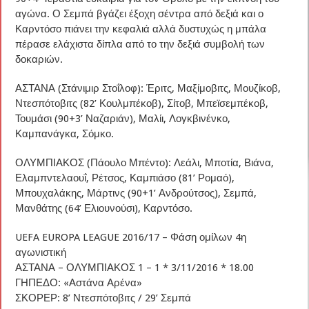
αγώνα. Ο Σεμπά βγάζει έξοχη σέντρα από δεξιά και ο
Καρντόσο πιάνει την κεφαλιά αλλά δυστυχώς η μπάλα
πέρασε ελάχιστα δίπλα από το την δεξιά συμβολή των
δοκαριών.
ΑΣΤΑΝΑ (Στάνιμιρ Στοΐλοφ): Έριτς, Μαξίμοβιτς, Μουζίκοβ,
Ντεσπότοβιτς (82’ Κουλμπέκοβ), Σίτοβ, Μπεϊσεμπέκοβ,
Τουμάσι (90+3’ Ναζαριάν), Μαλίι, Λογκβινένκο,
Καμπανάγκα, Σόμκο.
ΟΛΥΜΠΙΑΚΟΣ (Πάουλο Μπέντο): Λεάλι, Μποτία, Βιάνα,
Ελαμπντελαουΐ, Ρέτσος, Καμπιάσο (81’ Ρομαό),
Μπουχαλάκης, Μάρτινς (90+1’ Ανδρούτσος), Σεμπά,
Μανθάτης (64’ Ελιουνούσι), Καρντόσο.
UEFA EUROPA LEAGUE 2016/17 – Φάση ομίλων 4η
αγωνιστική
ΑΣΤΑΝΑ – ΟΛΥΜΠΙΑΚΟΣ 1 – 1 * 3/11/2016 * 18.00
ΓΗΠΕΔΟ: «Αστάνα Αρένα»
ΣΚΟΡΕΡ: 8’ Ντεσπότοβιτς / 29’ Σεμπά