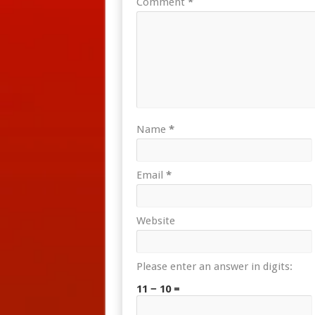
Comment
*
Name
*
Email
*
Website
Please enter an answer in digits:
11 − 10 =