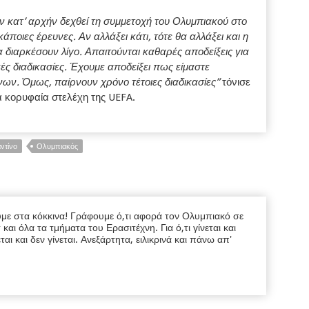
ν κατ’ αρχήν δεχθεί τη συμμετοχή του Ολυμπιακού στο
κάποιες έρευνες.
Αν
αλλάξει κάτι, τότε θα αλλάξει και η
 διαρκέσουν λίγο. Απαιτούνται καθαρές αποδείξεις για
ς διαδικασίες. Έχουμε αποδείξει πως είμαστε
ων. Όμως, παίρνουν χρόνο τέτοιες διαδικασίες”
τόνισε
α κορυφαία στελέχη της UEFA.
ντίνο
Ολυμπιακός
υμε στα κόκκινα! Γράφουμε ό,τι αφορά τον Ολυμπιακό σε
ι όλα τα τμήματα του Ερασιτέχνη. Για ό,τι γίνεται και
εται και δεν γίνεται. Ανεξάρτητα, ειλικρινά και πάνω απ'