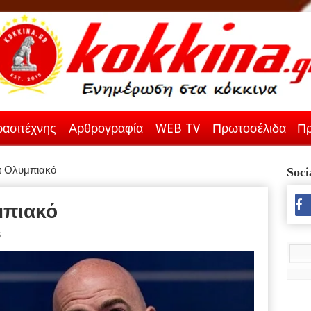
ασιτέχνης
Αρθρογραφία
WEB TV
Πρωτοσέλιδα
Πρ
ια Ολυμπιακό
Soci
μπιακό
5