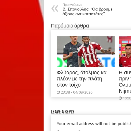
Προηγούμενο
Β. Σπανούλης: “Θα βρούμε
άξιους αντικαταστάτες”
Παρόμοια άρθρα
Φλύαρος, άτολμος και
Η συ
πλέον με την πλάτη
πριν
στον τοίχο
Ολυμ
Nijm
23:38 - 04/08/2026
19:0
Leave a Reply
Your email address will not be publis