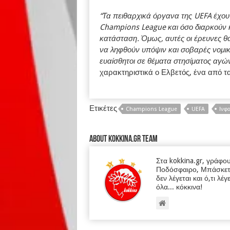
“Τα πειθαρχικά όργανα της UEFA έχου
Champions League και όσο διαρκούν 
κατάσταση. Όμως, αυτές οι έρευνες θα
να ληφθούν υπόψιν και σοβαρές νομικέ
ευαίσθητοι σε θέματα στησίματος αγών
χαρακτηριστικά ο Ελβετός, ένα από τ
Ετικέτες
Champions League
UEFA
Ινφα
About kokkina.gr TEAM
Στα kokkina.gr, γράφο
Ποδόσφαιρο, Μπάσκετ κα
δεν λέγεται και ό,τι λέγ
όλα... κόκκινα!