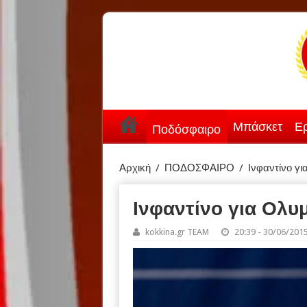
Μπάσκετ
Ερ
Ποδόσφαιρο
Αρχική
/
ΠΟΔΟΣΦΑΙΡΟ
/
Ινφαντίνο γ
Ινφαντίνο για Ολυ
kokkina.gr TEAM
20:39 - 30/06/201