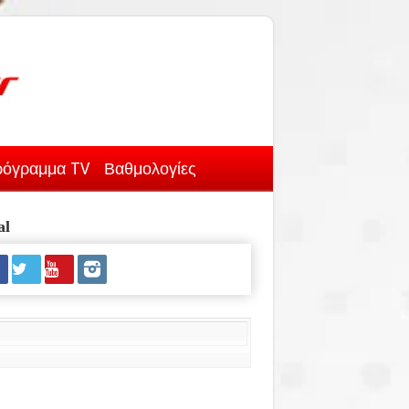
όγραμμα TV
Βαθμολογίες
al