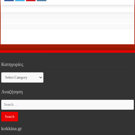
Κατηγορίες
Κατηγορίες
Αναζήτηση
kokkina.gr