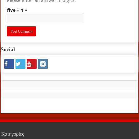
Please enter an answer in digits:
five + 1 =
Social
Κατηγορίες