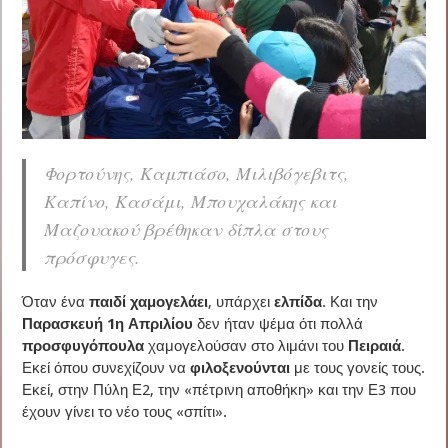
Φορτούνης, Καμπιάσο, Μιλιβόγεβιτς,
Καπίνο, Κασάμι, Μπουχαλάκης και
Μαζουακού βρέθηκαν δίπλα στους
πρόσφυγες.
Όταν ένα
παιδί χαμογελάει
, υπάρχει
ελπίδα
. Και την
Παρασκευή 1η Απριλίου
δεν ήταν ψέμα ότι πολλά
προσφυγόπουλα
χαμογελούσαν στο λιμάνι του
Πειραιά
.
Εκεί όπου συνεχίζουν να
φιλοξενούνται
με τους γονείς τους.
Εκεί, στην Πύλη Ε2, την «πέτρινη αποθήκη» και την Ε3 που
έχουν γίνει το νέο τους «σπίτι».