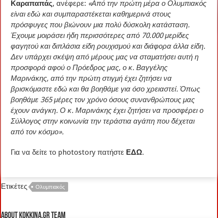
Καραπαπάς
, ανέφερε:
«Από την πρώτη μέρα ο Ολυμπιακός
είναι εδώ και συμπαραστέκεται καθημερινά στους
πρόσφυγες που βιώνουν μια πολύ δύσκολη κατάσταση.
Έχουμε μοιράσει ήδη περισσότερες από 70.000 μερίδες
φαγητού και διπλάσια είδη ρουχισμού και διάφορα άλλα είδη.
Δεν υπάρχει σκέψη από μέρους μας να σταματήσει αυτή η
προσφορά αφού ο Πρόεδρος μας, ο κ. Βαγγέλης
Μαρινάκης, από την πρώτη στιγμή έχει ζητήσει να
βρισκόμαστε εδώ και θα βοηθάμε για όσο χρειαστεί. Όπως
βοηθάμε 365 μέρες τον χρόνο όσους συνανθρώπους μας
έχουν ανάγκη. Ο κ. Μαρινάκης έχει ζητήσει να προσφέρει ο
Σύλλογος στην κοινωνία την τεράστια αγάπη που δέχεται
από τον κόσμο».
Για να δείτε το photostory πατήστε
ΕΔΩ
.
Ετικέτες
Ολυμπιακός
About kokkina.gr TEAM