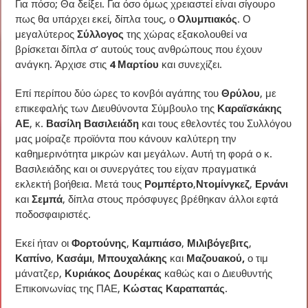
Για πόσο; Θα δείξει. Για όσο όμως χρειαστεί είναι σίγουρο
πως θα υπάρχει εκεί, δίπλα τους, ο
Ολυμπιακός
. Ο
μεγαλύτερος
Σύλλογος
της χώρας εξακολουθεί να
βρίσκεται δίπλα σ’ αυτούς τους ανθρώπους που έχουν
ανάγκη. Άρχισε στις
4 Μαρτίου
και συνεχίζει.
Επί περίπου δύο ώρες το κονβόι αγάπης του
Θρύλου
, με
επικεφαλής των Διευθύνοντα Σύμβουλο της
Καραϊσκάκης
ΑΕ
, κ.
Βασίλη Βασιλειάδη
και τους εθελοντές του Συλλόγου
μας μοίραζε προϊόντα που κάνουν καλύτερη την
καθημερινότητα μικρών και μεγάλων. Αυτή τη φορά ο κ.
Βασιλειάδης και οι συνεργάτες του είχαν πραγματικά
εκλεκτή βοήθεια. Μετά τους
Ρομπέρτο
,
Ντομίνγκεζ
,
Ερνάνι
και
Σεμπά
, δίπλα στους πρόσφυγες βρέθηκαν άλλοι εφτά
ποδοσφαιριστές.
Εκεί ήταν οι
Φορτούνης
,
Καμπιάσο
,
Μιλιβόγεβιτς
,
Καπίνο
,
Κασάμι
,
Μπουχαλάκης
και
Μαζουακού,
ο τιμ
μάνατζερ,
Κυριάκος Δουρέκας
καθώς και ο Διευθυντής
Επικοινωνίας της ΠΑΕ,
Κώστας Καραπαπάς
.