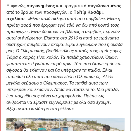
Εμφανώς
συγκινημένος
και πραγματικά
συγκλονισμένος
από το δράμα των προσφυγών, ο
Παϊτίμ Κασάμι
,
σχολίασε
:
«Είναι πολύ σκληρό αυτό που συμβαίνει. Είναι η
πρώτη φορά που έρχομαι εγώ εδώ να δω από κοντά τους
πρόσφυγες. Είναι δύσκολο να βλέπεις τί ακριβώς περνούν
αυτοί οι άνθρωποι. Είμαστε στο 2016 κι αυτά τα πράγματα
δυστυχώς συμβαίνουν ακόμα. Είμαι ευγνώμων που η ομάδα
μου, Ο Ολυμπιακός, βοηθάει όλους αυτούς τους πρόσφυγες.
Τώρα ο καιρός είναι καλός. Τα παιδιά χαμογελούν. Όμως,
φανταστείτε τί γινόταν καιρό πριν. Τότε που έκανε κρύο και
σίγουρα θα έκλαιγαν και θα υπέφεραν τα παιδιά. Είναι
σπουδαίο όλο αυτό που κάνει εδώ ο Ολυμπιακός. Αξίζει
μεγάλο σεβασμό ο Ολυμπιακός. Τα παιδιά αυτά πριν
υπέφεραν και έκλαιγαν. Απλά φανταστείτε το. Μια μπάλα,
ένα παιχνίδι τους κάνει να χαμογελούν. Πρέπει ως
άνθρωποι να είμαστε ευγνώμονες με όλα όσα έχουμε.
Αξίζουν κάτι καλύτερο στο μέλλον».