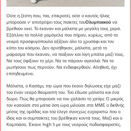
Ούτε η ζέστη που, πια, επικρατεί, ούτε ο καυτός ήλιος
μπορούσε ν’ αποτρέψει τους παίκτες του
Ολυμπιακού
να
βρεθούν εκεί. Το έκαναν και μάλιστα με μεγάλη τους χαρά.
Εξάλλου τα πολλά χαμόγελα που πήραν, κυρίως, από τα
νεαρά προσφυγόπουλα αξίζουν όλο το χρυσάφι και τον
κόπο του κόσμου. Δεν αρνήθηκαν, μάλιστα, μετά το
μοίρασμα που έκαναν, να παίξουν και λίγη μπάλα μαζί τους.
Να τους σφίξουν το χέρι. Να τα πάρουν αγκαλιά. Να τα
ρωτήσουν πως περνούν. Να ενδιαφερθούν. Αληθινά, όχι
επιτηδευμένα.
Μάλιστα, ο Κασάμι, την ώρα που έκανε δηλώσεις είχε μαζί
του έναν νεαρό θαυμαστή του. Τού έδωσε μάλιστα και ένα
δώρο. Πώς θα μπορούσε να του χαλάσει το χατίρι; Ο μικρός
τον κοιτούσε στα μάτια όση ώρα μιλούσε στα ΜΜΕ ο διεθνής
μέσος της ομάδας και τού έλεγε συνεχώς ευχαριστώ που ο
ίδιος και οι συμπαίκτες του βρέθηκαν κοντά τους. Μαζί και ο
Καμπιάσο. Έκανε high 5 με τους νεαρούς ποδοσφαιριστές.