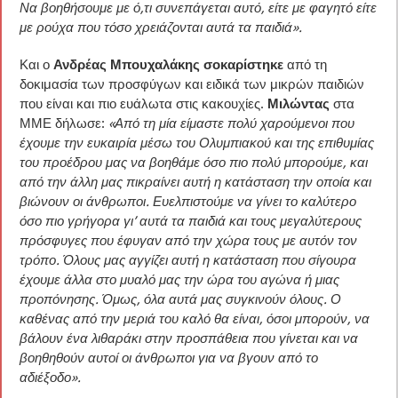
Να βοηθήσουμε με ό,τι συνεπάγεται αυτό, είτε με φαγητό είτε
με ρούχα που τόσο χρειάζονται αυτά τα παιδιά».
Και ο
Ανδρέας Μπουχαλάκης
σοκαρίστηκε
από τη
δοκιμασία των προσφύγων και ειδικά των μικρών παιδιών
που είναι και πιο ευάλωτα στις κακουχίες.
Μιλώντας
στα
ΜΜΕ δήλωσε:
«Από τη μία είμαστε πολύ χαρούμενοι που
έχουμε την ευκαιρία μέσω του Ολυμπιακού και της επιθυμίας
του προέδρου μας να βοηθάμε όσο πιο πολύ μπορούμε, και
από την άλλη μας πικραίνει αυτή η κατάσταση την οποία και
βιώνουν οι άνθρωποι. Ευελπιστούμε να γίνει το καλύτερο
όσο πιο γρήγορα γι’ αυτά τα παιδιά και τους μεγαλύτερους
πρόσφυγες που έφυγαν από την χώρα τους με αυτόν τον
τρόπο. Όλους μας αγγίζει αυτή η κατάσταση που σίγουρα
έχουμε άλλα στο μυαλό μας την ώρα του αγώνα ή μιας
προπόνησης. Όμως, όλα αυτά μας συγκινούν όλους. Ο
καθένας από την μεριά του καλό θα είναι, όσοι μπορούν, να
βάλουν ένα λιθαράκι στην προσπάθεια που γίνεται και να
βοηθηθούν αυτοί οι άνθρωποι για να βγουν από το
αδιέξοδο».