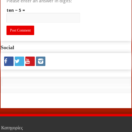
Please enter an answer in digits:
ten − 5 =
Social
Κατηγορίες