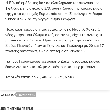
Η Εθνική ομάδα της Ιταλίας ολοκλήρωσε το τουρνουά της
Τιφλίδας με το απόλυτο 3/3, συνεχίζοντας την προετοιμασία
της για το προσεχές Ευρωμπάσκετ. Η “Σκουάντρα Ατζούρα”
νίκησε 87-67 και τη διοργανώτρια Γεωργία.
Πολύ καλή εμφάνιση πραγματοποίησε ο Ντάνιελ Χάκετ. Ο
νέος γκαρντ του Ολυμπιακού, σε 20:24’’, είχε 11 πόντους, 4
ριμπάουντ και 5 ασίστ. Πρώτοι σκόρερ για την ομάδα του
Σιμόνε Πιανιτζάνι ήταν οι Τζεντίλε και Γκαλινάρι με 20 και 17
πόντους αντίστοιχα, ενώ ο Ντατόμε σημείωσε 15.
Για τους Γεωργιανούς ξεχώρισε ο Ζάζα Πατσούλια, καθώς
έκανε νταμπλ-νταμπλ με 21 πόντους και 11 ριμπάουντ.
Τα δεκάλεπτα:
22-25, 40-52, 56-71, 67-87.
Ετικέτες
Ντάνιελ Χάκετ
About kokkina.gr TEAM