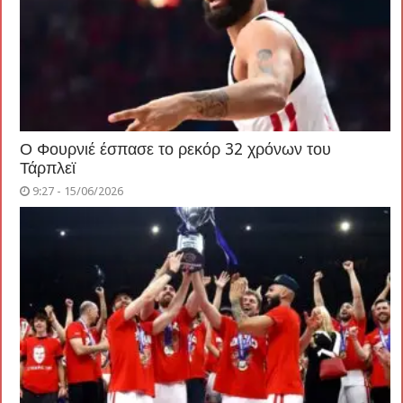
Ο Φουρνιέ έσπασε το ρεκόρ 32 χρόνων του
Τάρπλεϊ
9:27 - 15/06/2026